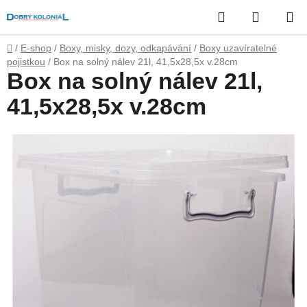
Přejít
Hledat
NÁKUP
na
obsah
KOŠÍK
Domů
/
E-shop
/
Boxy, misky, dozy, odkapávání
/
Boxy uzavíratelné
pojistkou
/
Box na solný nálev 21l, 41,5x28,5x v.28cm
Box na solný nálev 21l,
41,5x28,5x v.28cm