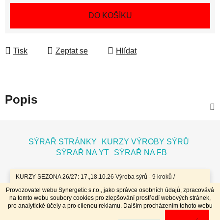
Měrná cena:
DO KOŠÍKU
Tisk
Zeptat se
Hlídat
Popis
Z
á
SÝRAŘ STRÁNKY
KURZY VÝROBY SÝRŮ
p
SÝRAŘ NA YT
SÝRAŘ NA FB
a
t
KURZY SEZONA 26/27: 17.,18.10.26 Výroba sýrů - 9 kroků /
7.11.26 Bochníky - tvrdé zrající sýry / 8.11.26 Jogurty, Zákysy, Kefír
í
Provozovatel webu Synergetic s.r.o., jako správce osobních údajů, zpracovává
a Tvaroh + Hnětené a Tažené sýry/ 23.,24.1.27 Sýry doma /
na tomto webu soubory cookies pro zlepšování prostředí webových stránek,
20.,21.3.27 Výroba sýrů - 9 kroků / 10.4.27 Plísňáky - zrající sýry s
Vytvořil Shoptet
pro analytické účely a pro cílenou reklamu. Dalším procházením tohoto webu
plísní / 11.4.27 Bochníky - tvrdé zrající sýry / 29.4..-2.5.27 Sýry 4
Copyright 2026
Dobrý koloniál
. Všechna práva