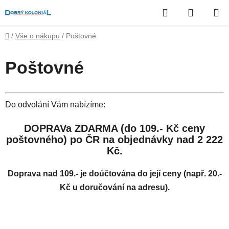
Přejít
Hledat
NÁKUP
na
obsah
KOŠÍK
Domů
/
Vše o nákupu
/
Poštovné
Poštovné
Do odvolání Vám nabízíme:
DOPRAVa ZDARMA (do 109.- Kč ceny
poštovného) po ČR na objednávky nad 2 222
Kč.
Doprava nad 109.- je doúčtována do její ceny (např. 20.-
Kč u doručování na adresu).