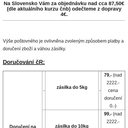
Na Slovensko Vám za objednávku nad cca 87,50€
(dle aktuálního kurzu čnb) odečteme z dopravy
4€.
Výše poštovného je ovlivněna zvoleným způsobem platby a
doručení zboží a váhou zásilky.
Doručování čR:
79,-
(nad
2222.-
zásilka do 5kg
-
-
cena
doručení
0.-)
99,-
(nad
2222.-
zásilka do 10kg
Doručení na