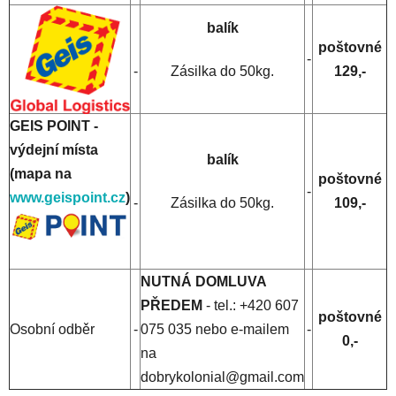
balík
poštovné
-
-
Zásilka do 50kg.
129,-
GEIS POINT -
výdejní místa
balík
(mapa na
poštovné
-
www.geispoint.cz
)
-
Zásilka do 50kg.
109,-
NUTNÁ DOMLUVA
PŘEDEM
- tel.: +420 607
poštovné
Osobní odběr
-
075 035 nebo e-mailem
-
0,-
na
dobrykolonial@gmail.com