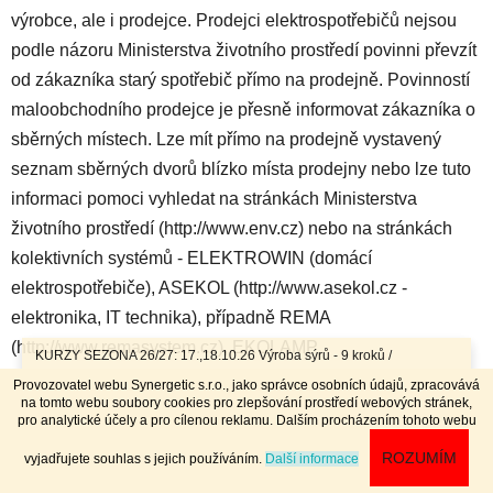
výrobce, ale i prodejce. Prodejci elektrospotřebičů nejsou
podle názoru Ministerstva životního prostředí povinni převzít
od zákazníka starý spotřebič přímo na prodejně. Povinností
maloobchodního prodejce je přesně informovat zákazníka o
sběrných místech. Lze mít přímo na prodejně vystavený
seznam sběrných dvorů blízko místa prodejny nebo lze tuto
informaci pomoci vyhledat na stránkách Ministerstva
životního prostředí (http://www.env.cz) nebo na stránkách
kolektivních systémů - ELEKTROWIN (domácí
elektrospotřebiče), ASEKOL (http://www.asekol.cz -
elektronika, IT technika), případně REMA
(http://www.remasystem.cz), EKOLAMP
KURZY SEZONA 26/27: 17.,18.10.26 Výroba sýrů - 9 kroků /
7.11.26 Bochníky - tvrdé zrající sýry / 8.11.26 Jogurty, Zákysy, Kefír
(http://www.ekolamp.cz - osvětlovací technika), ECOBAT
Provozovatel webu Synergetic s.r.o., jako správce osobních údajů, zpracovává
a Tvaroh + Hnětené a Tažené sýry/ 23.,24.1.27 Sýry doma /
na tomto webu soubory cookies pro zlepšování prostředí webových stránek,
((http://www.ecobat.cz - přenosné baterie).
20.,21.3.27 Výroba sýrů - 9 kroků / 10.4.27 Plísňáky - zrající sýry s
pro analytické účely a pro cílenou reklamu. Dalším procházením tohoto webu
plísní / 11.4.27 Bochníky - tvrdé zrající sýry / 29.4..-2.5.27 Sýry 4
dny - komplet // Přihlášky na www.dobrykurz.cz //
ROZUMÍM
vyjadřujete souhlas s jejich používáním.
Další informace
V rámci novelizace zákona musí dovozce nebo výrobce
vybírat tzv. recyklační příspěvek na historická