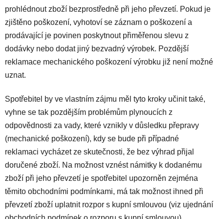
prohlédnout zboží bezprostředně při jeho převzetí. Pokud je
zjištěno poškození, vyhotoví se záznam o poškození a
prodávající je povinen poskytnout přiměřenou slevu z
dodávky nebo dodat jiný bezvadný výrobek. Pozdější
reklamace mechanického poškození výrobku již není možné
uznat.
Spotřebitel by ve vlastním zájmu měl tyto kroky učinit také,
vyhne se tak pozdějším problémům plynoucích z
odpovědnosti za vady, které vznikly v důsledku přepravy
(mechanické poškození), kdy se bude při případné
reklamaci vycházet ze skutečnosti, že bez výhrad přijal
doručené zboží. Na možnost vznést námitky k dodanému
zboží při jeho převzetí je spotřebitel upozorněn zejména
těmito obchodními podmínkami, má tak možnost ihned při
převzetí zboží uplatnit rozpor s kupní smlouvou (viz ujednání
obchodních podmínek o rozporu s kupní smlouvou).