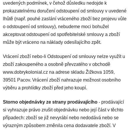
uvedených podmínek, v čehož důsledku nedojde k
prokazatelnému doručení odstoupení od smlouvy v uvedené
lhůtě (např. pouhé zaslání vráceného zboží bez projevu vůle
o odstoupení od smlouvy), nebudeme moci bohužel
akceptovat odstoupení od spotřebitelské smlouvy a zboží
může být vráceno na náklady odesílajícího zpět.
Vrácení zboží nebo-li Odstoupení od smlouvy nelze využít u
zboží zakoupeného a osobně převzatého v obchodě
www.dobrykolonial.cz na adrese skladu Žižkova 1059,
39501 Pacov. Vrácení zboží nahrazuje možnost osobního
výběru a prohlídky zboží před jeho koupí.
Storno objednávky ze strany prodávajícího
- prodávající
si vyhrazuje právo zrušit objednávku nebo její část v těchto
případech: zboží se již nevyrábí nebo nedodává nebo se
výrazným způsobem změnila cena dodavatele zboží. V