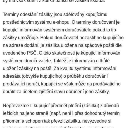
by mu však sdělit z kolika balíků se zásilka skládá.
Termíny odeslání zásilky jsou sdělovány kupujícímu
prostřednictvím systému e-shopu. O termíny doručování je
kupující informován systémem doručovatele pokud to tip
zásilky umožňuje. Pokud doručovatel nezastihne kupujícího
na adrese dodání, je zásilka uložena na spádové poště dle
uvedeného PSČ. O této skutečnosti je kupující informován
systémem doručovatele. Taktéž je informován o lhůtě
uložení zásilky na poště. Za kvalitu systému informování
adresáta (obvykle kupujícího) o průběhu doručování
prodávající neručí, kupující se však může na prodávajícího
obrátit za účelem zjištění stavu doručení jeho zásilky.
Nepřevezme-li kupující předmět plnění (zásilku) z důvodů
ležících na jeho straně (např. není i přes dohodnutý termín
přítomen a schopen tak převzít zásilku, nevyzvedne si