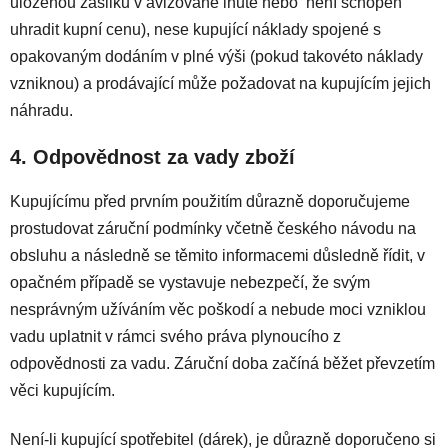
uloženou zásilku v avizované lhůtě nebo není schopen
uhradit kupní cenu), nese kupující náklady spojené s
opakovaným dodáním v plné výši (pokud takovéto náklady
vzniknou) a prodávající může požadovat na kupujícím jejich
náhradu.
4. Odpovědnost za vady zboží
Kupujícímu před prvním použitím důrazně doporučujeme
prostudovat záruční podmínky včetně českého návodu na
obsluhu a následně se těmito informacemi důsledně řídit, v
opačném případě se vystavuje nebezpečí, že svým
nesprávným užíváním věc poškodí a nebude moci vzniklou
vadu uplatnit v rámci svého práva plynoucího z
odpovědnosti za vadu. Záruční doba začíná běžet převzetím
věci kupujícím.
Není-li kupující spotřebitel (dárek), je důrazně doporučeno si