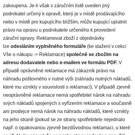
zakoupena. Je-li však v záručním listě uveden jiný
podnikatel určený k opravě, který je v místě prodávajícího
nebo v místě pro kupujícího bližším, může kupující uplatnit
právo na opravu u podnikatele určeného k provedení
záruční opravy. Reklamovat zboží z objednávky
lze
odesláním vyplněného formuláře
(ke stažení v cekci
Vše o nákupu -> Reklamace)
společně se zbožím na
adresu dodavatele nebo e-mailem ve formátu PDF.
V
případě oprávněné reklamace má zákazník právo na
náhradu poštovného v nutné výši (náhradu nutných nákladů,
které mu vznikly v souvislosti s reklamací). V případě zjevně
neoprávněné reklamace nemá spotřebitel nárok na náhradu
svých nákladů spojených s vyřízením reklamace a současně
ani prodejce nemá nárok na náhradu nákladů, které vznikly
na jeho straně (pokud se ze strany spotřebitele nejednalo
např. o opakovanou zjevně bezdůvodnou reklamaci, u které