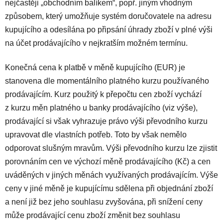
nejčastěji „obchodním balíkem“, popř. jiným vhodným
způsobem, který umožňuje systém doručovatele na adresu
kupujícího a odesílána po připsání úhrady zboží v plné výši
na účet prodávajícího v nejkratším možném termínu.
Konečná cena k platbě v měně kupujícího (EUR) je
stanovena dle momentálního platného kurzu používaného
prodávajícím. Kurz použitý k přepočtu cen zboží vychází
z kurzu měn platného u banky prodávajícího (viz výše),
prodávající si však vyhrazuje právo výši převodního kurzu
upravovat dle vlastních potřeb. Toto by však nemělo
odporovat slušným mravům. Výši převodního kurzu lze zjistit
porovnáním cen ve výchozí měně prodávajícího (Kč) a cen
uváděných v jiných měnách využívaných prodávajícím. Výše
ceny v jiné měně je kupujícímu sdělena při objednání zboží
a není již bez jeho souhlasu zvyšována, při snížení ceny
může prodávající cenu zboží změnit bez souhlasu