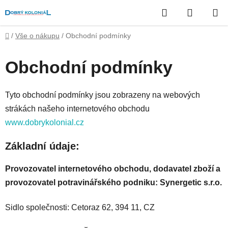
Přejít
Hledat
NÁKUP
na
obsah
KOŠÍK
Domů
/
Vše o nákupu
/
Obchodní podmínky
Obchodní podmínky
Tyto obchodní podmínky jsou zobrazeny na webových
strákách našeho internetového obchodu
www.dobrykolonial.cz
Základní údaje:
Provozovatel internetového obchodu, dodavatel zboží a
provozovatel potravinářského podniku: Synergetic s.r.o.
Sidlo společnosti: Cetoraz 62, 394 11, CZ