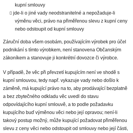
kupní smlouvy
jde-li o jiné vady neodstranitelné a nepožaduje-li
výměnu věci, právo na přiměřenou slevu z kupní ceny
nebo odstoupit od kupní smlouvy
Záruční doba všem osobám, používajícím výrobek pro účel
podnikání s tímto výrobkem, není stanovena Občanským
zákoníkem a stanovuje ji konkrétní dovozce či výrobce.
V případě, že věc při převzetí kupujícím není ve shodě s
kupní smlouvou, tedy např. vykazuje vady nebo došlo k
záměně, má kupující právo na to, aby prodávající bezplatně
a bez zbytečného odkladu věc uvedl do stavu
odpovídajícího kupní smlouvě, a to podle požadavku
kupujícího buď výměnou věci nebo její opravou; není-li
takový postup možný, může kupující požadovat přiměřenou
slevu z ceny věci nebo odstoupit od smlouvy nebo její části,