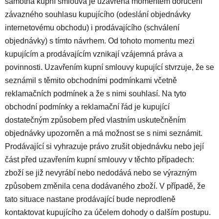
samotná kupní smlouva je uzavřena momentem doručení
závazného souhlasu kupujícího (odeslání objednávky
internetovému obchodu) i prodávajícího (schválení
objednávky) s tímto návrhem. Od tohoto momentu mezi
kupujícím a prodávajícím vznikají vzájemná práva a
povinnosti. Uzavřením kupní smlouvy kupující stvrzuje, že se
seznámil s těmito obchodními podmínkami včetně
reklamačních podmínek a že s nimi souhlasí. Na tyto
obchodní podmínky a reklamační řád je kupující
dostatečným způsobem před vlastním uskutečněním
objednávky upozorněn a má možnost se s nimi seznámit.
Prodávající si vyhrazuje právo zrušit objednávku nebo její
část před uzavřením kupní smlouvy v těchto případech:
zboží se již nevyrábí nebo nedodává nebo se výrazným
způsobem změnila cena dodávaného zboží. V případě, že
tato situace nastane prodávající bude neprodleně
kontaktovat kupujícího za účelem dohody o dalším postupu.