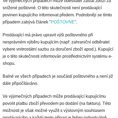
Ve výjimečných případech může odesílatel zaslat zboží za
snížené poštovné. O této skutečnosti není prodávající
povinen kupujícího informovat předem. Podrobněji se tímto
případem zabývá článek "
POŠTOVNÉ
".
Prodávající má právo upravit výši poštovného při
nesprávném výběru kupujícím (např. zahraniční odběratel
vybere vnitrostátní sazbu za doručení zboží apod.). Kupující
je o této skutečnosti informován prostřednictvím systému e-
shopu.
Balné ve všech případech je součástí poštovného a není již
dále připočítáváno.
Ve výjimečných případech může prodávající kupujícímu
povolit platbu zboží převodem po dodání (na fakturu). Této
možnosti je však možné využít s výslovným souhlasem
prodávajícího a každý tento případ je řešen individuálně.