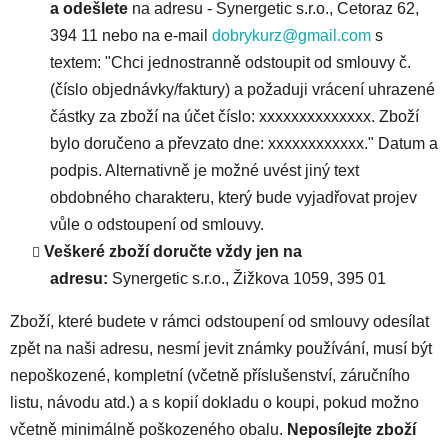
a odešlete
na adresu - Synergetic s.r.o., Cetoraz 62,
394 11 nebo na e-mail
dobrykurz@gmail.com
s
textem: "Chci jednostranně odstoupit od smlouvy č.
(číslo objednávky/faktury) a požaduji vrácení uhrazené
částky za zboží na účet číslo: xxxxxxxxxxxxxx. Zboží
bylo doručeno a převzato dne: xxxxxxxxxxxx." Datum a
podpis. Alternativně je možné uvést jiný text
obdobného charakteru, který bude vyjadřovat projev
vůle o odstoupení od smlouvy.
Veškeré zboží doručte vždy jen na
adresu:
Synergetic s.r.o., Žižkova 1059, 395 01
Zboží, které budete v rámci odstoupení od smlouvy odesílat
zpět na naši adresu, nesmí jevit známky používání, musí být
nepoškozené, kompletní (včetně příslušenství, záručního
listu, návodu atd.) a s kopií dokladu o koupi, pokud možno
včetně minimálně poškozeného obalu.
Neposílejte zboží