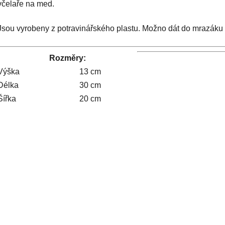
včelaře na med.
Jsou vyrobeny z potravinářského plastu. Možno dát do mrazáku 
Rozměry:
Výška
13 cm
Délka
30 cm
Šířka
20 cm