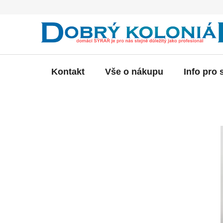
Přejít
na
obsah
Kontakt
Vše o nákupu
Info pro 
P
o
s
t
r
a
n
n
í