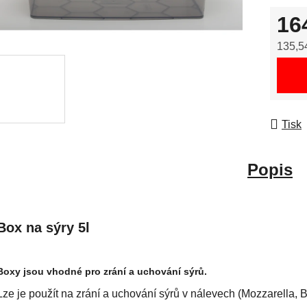
16
135,5
Měrná
Tisk
Popis
Box na sýry 5l
Boxy jsou vhodné pro zrání a uchování sýrů.
Lze je použít na zrání a uchování sýrů v nálevech (Mozzarella,