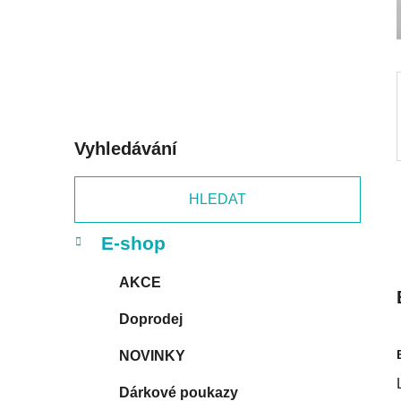
p
a
n
e
l
Vyhledávání
HLEDAT
K
Přeskočit
E-shop
a
kategorie
t
AKCE
e
g
Doprodej
o
r
NOVINKY
i
e
Dárkové poukazy