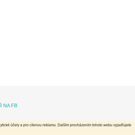
 NA FB
ytické účely a pro cílenou reklamu. Dalším procházením tohoto webu vyjadřujete