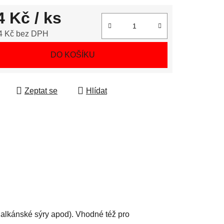
4 Kč
/ ks
4 Kč bez DPH
 cena:
DO KOŠÍKU
Zeptat se
Hlídat
 Balkánské sýry apod). Vhodné též pro