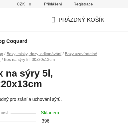
CZK
Přihlášení
Registrace
PRÁZDNÝ KOŠÍK
NÁKUPNÍ
KOŠÍK
og Coquard
op
/
Boxy, misky, dozy, odkapávání
/
Boxy uzavíratelné
u
/
Box na sýry 5l, 30x20x13cm
 na sýry 5l,
x20x13cm
dný pro zrání a uchování sýrů.
nost
Skladem
396