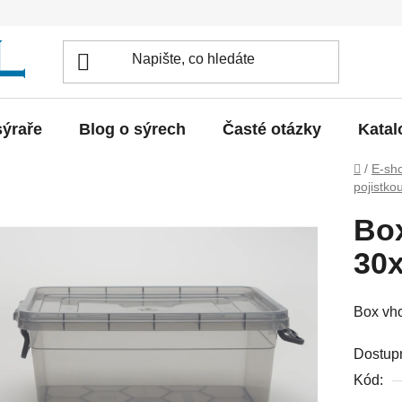
sýraře
Blog o sýrech
Časté otázky
Katal
Domů
/
E-sh
pojistko
Box
30
Box vho
Dostup
Kód: