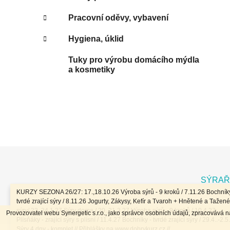
Pracovní oděvy, vybavení
Hygiena, úklid
Tuky pro výrobu domácího mýdla
a kosmetiky
Z
á
SÝRAŘ
p
KURZY SEZONA 26/27: 17.,18.10.26 Výroba sýrů - 9 kroků / 7.11.26 Bochníky
a
tvrdé zrající sýry / 8.11.26 Jogurty, Zákysy, Kefír a Tvaroh + Hnětené a Tažené
sýry/ 23.,24.1.27 Sýry doma / 20.,21.3.27 Výroba sýrů - 9 kroků / 10.4.27
Provozovatel webu Synergetic s.r.o., jako správce osobních údajů, zpracovává 
t
Plísňáky - zrající sýry s plísní / 11.4.27 Bochníky - tvrdé zrající sýry / 29.4..-2.5
Sýry 4 dny - komplet // Přihlášky na www.dobrykurz.cz //