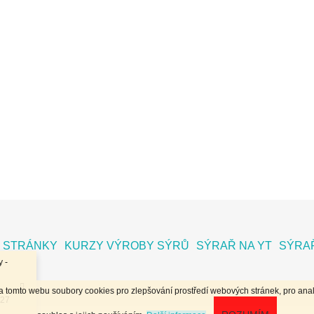
 STRÁNKY
KURZY VÝROBY SÝRŮ
SÝRAŘ NA YT
SÝRAŘ
 -
na tomto webu soubory cookies pro zlepšování prostředí webových stránek, pro anal
.27