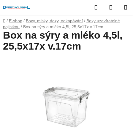
Přejít
Hledat
NÁKUP
na
obsah
KOŠÍK
Domů
/
E-shop
/
Boxy, misky, dozy, odkapávání
/
Boxy uzavíratelné
pojistkou
/
Box na sýry a mléko 4,5l, 25,5x17x v.17cm
Box na sýry a mléko 4,5l,
25,5x17x v.17cm