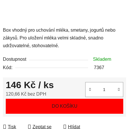
Box vhodný pro uchování mléka, smetany, jogurtů nebo
zákysů. Pro uložení mléka velmi skladné, snadno
udržovatelné, stohovatelné.
Dostupnost
Skladem
Kód:
7367
146 Kč
/ ks
120,66 Kč bez DPH
Měrná cena:
DO KOŠÍKU
Tisk
Zeptat se
Hlídat