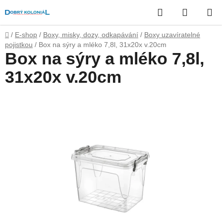
Přejít
Hledat
NÁKUP
na
obsah
KOŠÍK
Domů
/
E-shop
/
Boxy, misky, dozy, odkapávání
/
Boxy uzavíratelné
pojistkou
/
Box na sýry a mléko 7,8l, 31x20x v.20cm
Box na sýry a mléko 7,8l,
31x20x v.20cm