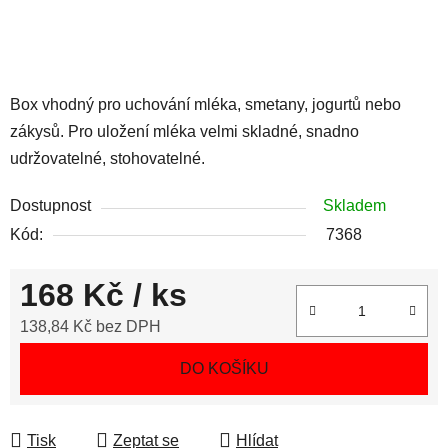
Box vhodný pro uchování mléka, smetany, jogurtů nebo
zákysů. Pro uložení mléka velmi skladné, snadno
udržovatelné, stohovatelné.
Dostupnost
Skladem
Kód:
7368
168 Kč
/ ks
138,84 Kč bez DPH
Měrná cena:
DO KOŠÍKU
Tisk
Zeptat se
Hlídat