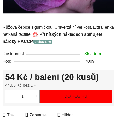
Růžová čepice s gumičkou. Univerzální velikost. Extra lehká
netkaná textilie.
Při nízkých nákladech splňujete
nároky HACCP.
Dostupnost
Skladem
Kód:
7009
54 Kč
/ balení (20 kusů)
44,63 Kč bez DPH
Měrná cena:
DO KOŠÍKU
Tisk
Zeptat se
Hlídat