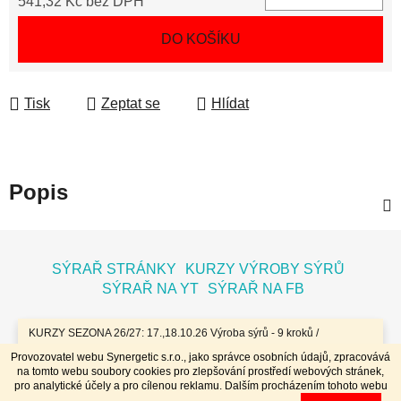
541,32 Kč bez DPH
Měrná cena:
DO KOŠÍKU
Tisk
Zeptat se
Hlídat
Popis
Z
á
SÝRAŘ STRÁNKY
KURZY VÝROBY SÝRŮ
p
SÝRAŘ NA YT
SÝRAŘ NA FB
a
t
KURZY SEZONA 26/27: 17.,18.10.26 Výroba sýrů - 9 kroků /
7.11.26 Bochníky - tvrdé zrající sýry / 8.11.26 Jogurty, Zákysy, Kefír
í
Provozovatel webu Synergetic s.r.o., jako správce osobních údajů, zpracovává
a Tvaroh + Hnětené a Tažené sýry/ 23.,24.1.27 Sýry doma /
na tomto webu soubory cookies pro zlepšování prostředí webových stránek,
20.,21.3.27 Výroba sýrů - 9 kroků / 10.4.27 Plísňáky - zrající sýry s
Vytvořil Shoptet
pro analytické účely a pro cílenou reklamu. Dalším procházením tohoto webu
plísní / 11.4.27 Bochníky - tvrdé zrající sýry / 29.4..-2.5.27 Sýry 4