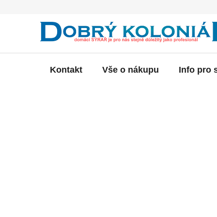
Přejít
na
obsah
Kontakt
Vše o nákupu
Info pro 
P
o
s
t
r
a
n
n
í