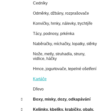
Cedníky
Odměrky, džbány, rozprašovače
Konvičky, hrnky, nálevky, trychtýře
Tácy, podnosy, prkénka
Naběračky, míchačky, lopatky, stěrky
Nože, metly, struhadla, struny,
vidlice, háčky
Hrnce, jogurtovače, tepelné ošetření
Kartáče
Dřevo
Boxy, misky, dozy, odkapávání
Kelímky, kbelíky, krabičky, obaly,