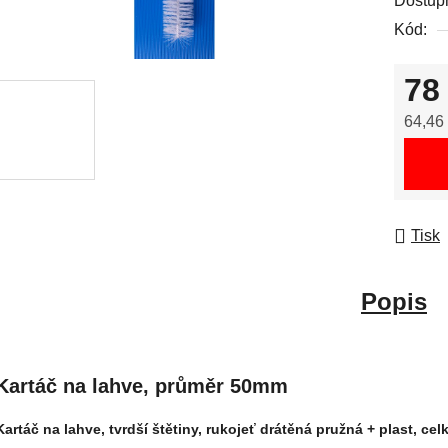
Dostup
Kód:
78
64,46
Měrná
Tisk
Popis
Kartáč na lahve, průměr 50mm
Kartáč na lahve, tvrdší štětiny, rukojeť drátěná pružná + plast, c