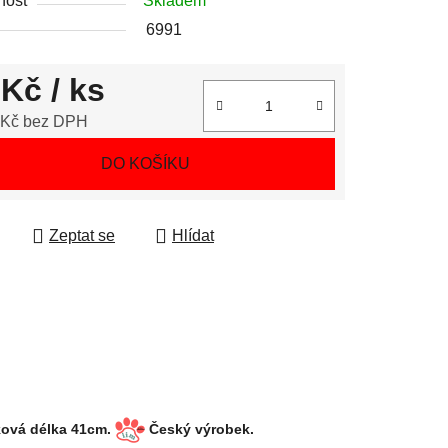
nost
Skladem
6991
 Kč
/ ks
 Kč bez DPH
 cena:
DO KOŠÍKU
Zeptat se
Hlídat
elková délka 41cm.
Český výrobek.