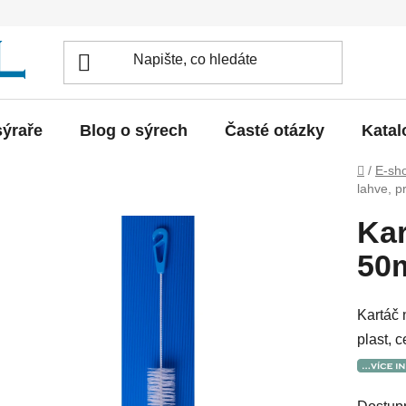
sýraře
Blog o sýrech
Časté otázky
Katal
Domů
/
E-sh
lahve, 
Kar
50
Kartáč 
plast, 