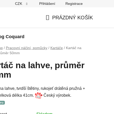
CZK
Přihlášení
Registrace
PRÁZDNÝ KOŠÍK
NÁKUPNÍ
KOŠÍK
og Coquard
op
/
Pracovní náčiní, pomůcky
/
Kartáče
/
Kartáč na
průměr 50mm
táč na lahve, průměr
mm
na lahve, tvrdší štětiny, rukojeť drátěná pružná +
celková délka 41cm.
Český výrobek.