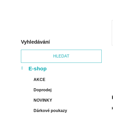
p
a
n
e
l
Vyhledávání
HLEDAT
K
Přeskočit
E-shop
a
kategorie
t
AKCE
e
g
Doprodej
o
r
NOVINKY
i
e
Dárkové poukazy