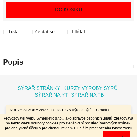
Měrná cena:
DO KOŠÍKU
Tisk
Zeptat se
Hlídat
Popis
Z
á
SÝRAŘ STRÁNKY
KURZY VÝROBY SÝRŮ
p
SÝRAŘ NA YT
SÝRAŘ NA FB
a
t
KURZY SEZONA 26/27: 17.,18.10.26 Výroba sýrů - 9 kroků /
7.11.26 Bochníky - tvrdé zrající sýry / 8.11.26 Jogurty, Zákysy, Kefír
í
Provozovatel webu Synergetic s.r.o., jako správce osobních údajů, zpracovává
a Tvaroh + Hnětené a Tažené sýry/ 23.,24.1.27 Sýry doma /
na tomto webu soubory cookies pro zlepšování prostředí webových stránek,
20.,21.3.27 Výroba sýrů - 9 kroků / 10.4.27 Plísňáky - zrající sýry s
Vytvořil Shoptet
pro analytické účely a pro cílenou reklamu. Dalším procházením tohoto webu
plísní / 11.4.27 Bochníky - tvrdé zrající sýry / 29.4..-2.5.27 Sýry 4
Copyright 2026
Dobrý koloniál
. Všechna práva