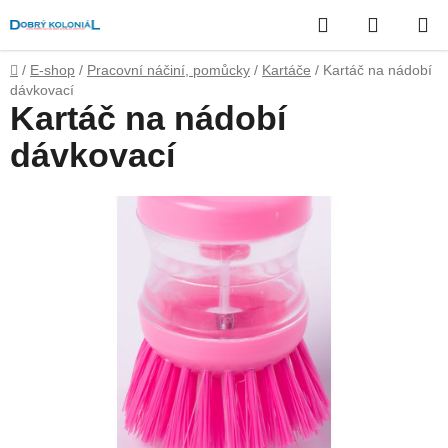
Přejít
Hledat
NÁKUP
na
obsah
KOŠÍK
Domů
/
E-shop
/
Pracovní náčiní, pomůcky
/
Kartáče
/
Kartáč na nádobí
dávkovací
Kartáč na nádobí
dávkovací