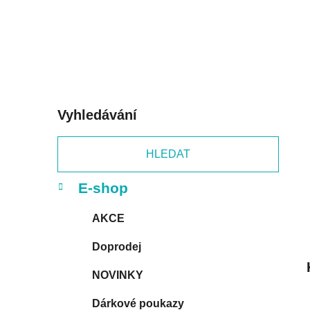
p
a
n
e
l
Vyhledávání
HLEDAT
K
Přeskočit
E-shop
a
kategorie
t
AKCE
e
g
Doprodej
o
r
NOVINKY
i
e
Dárkové poukazy