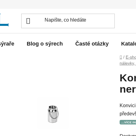
sýraře
Blog o sýrech
Časté otázky
Katal
Domů
/
E-sh
nálevky,
Kon
ner
Konvici
předevš