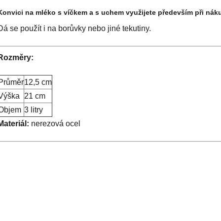
Konvici na mléko s víčkem a s uchem využijete především při ná
Dá se použít i na borůvky nebo jiné tekutiny.
Rozměry:
Průměr
12,5 cm
Výška
21 cm
Objem
3 litry
Materiál:
nerezová ocel