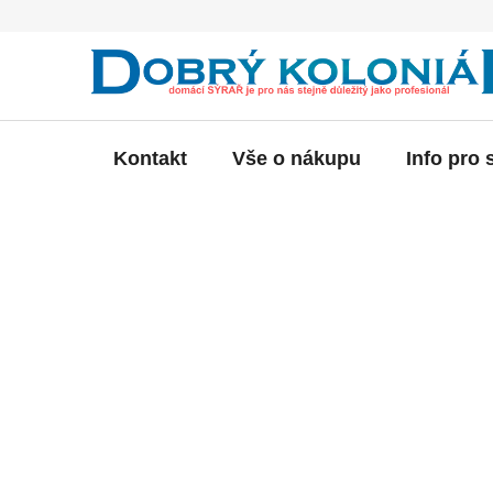
Přejít
na
obsah
Kontakt
Vše o nákupu
Info pro 
P
o
s
t
r
a
n
n
í