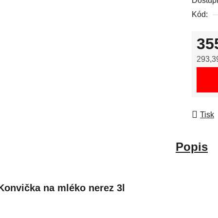
Dostup
Kód:
35
293,3
Měrná
Tisk
Popis
Konvička na mléko nerez 3l