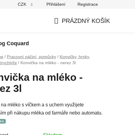
CZK
Přihlášení
Registrace
PRÁZDNÝ KOŠÍK
NÁKUPNÍ
KOŠÍK
og Coquard
op
/
Pracovní náčiní, pomůcky
/
Konvičky, hrnky,
 trychtýře
/
Konvička na mléko - nerez 3l
vička na mléko -
ez 3l
 na mléko s víčkem a s uchem využijete
ím při nákupu mléka od farmáře nebo automatu.