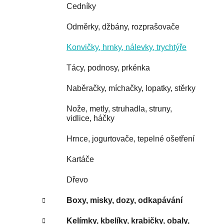
Cedníky
Odměrky, džbány, rozprašovače
Konvičky, hrnky, nálevky, trychtýře
Tácy, podnosy, prkénka
Naběračky, míchačky, lopatky, stěrky
Nože, metly, struhadla, struny,
vidlice, háčky
Hrnce, jogurtovače, tepelné ošetření
Kartáče
Dřevo
Boxy, misky, dozy, odkapávání
Kelímky, kbelíky, krabičky, obaly,