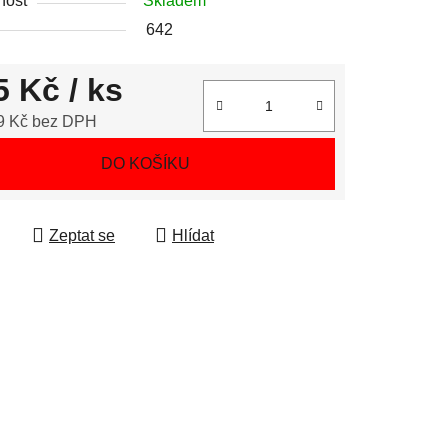
nost
Skladem
642
5 Kč
/ ks
9 Kč bez DPH
 cena:
DO KOŠÍKU
Zeptat se
Hlídat