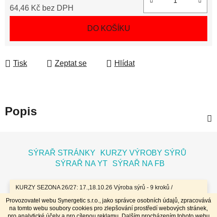
64,46 Kč bez DPH
Měrná cena:
DO KOŠÍKU
Tisk
Zeptat se
Hlídat
Popis
Z
á
SÝRAŘ STRÁNKY
KURZY VÝROBY SÝRŮ
p
SÝRAŘ NA YT
SÝRAŘ NA FB
a
t
KURZY SEZONA 26/27: 17.,18.10.26 Výroba sýrů - 9 kroků /
7.11.26 Bochníky - tvrdé zrající sýry / 8.11.26 Jogurty, Zákysy, Kefír
í
Provozovatel webu Synergetic s.r.o., jako správce osobních údajů, zpracovává
a Tvaroh + Hnětené a Tažené sýry/ 23.,24.1.27 Sýry doma /
na tomto webu soubory cookies pro zlepšování prostředí webových stránek,
20.,21.3.27 Výroba sýrů - 9 kroků / 10.4.27 Plísňáky - zrající sýry s
Vytvořil Shoptet
pro analytické účely a pro cílenou reklamu. Dalším procházením tohoto webu