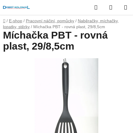
Přejít
Hledat
NÁKUP
na
obsah
KOŠÍK
Domů
/
E-shop
/
Pracovní náčiní, pomůcky
/
Naběračky, míchačky,
lopatky, stěrky
/
Míchačka PBT - rovná plast, 29/8,5cm
Míchačka PBT - rovná
plast, 29/8,5cm