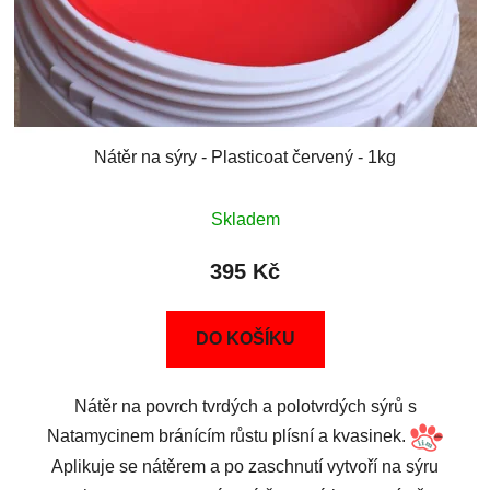
Nátěr na sýry - Plasticoat červený - 1kg
Skladem
395 Kč
DO KOŠÍKU
Nátěr na povrch tvrdých a polotvrdých sýrů s
Natamycinem bránícím růstu plísní a kvasinek.
Aplikuje se nátěrem a po zaschnutí vytvoří na sýru