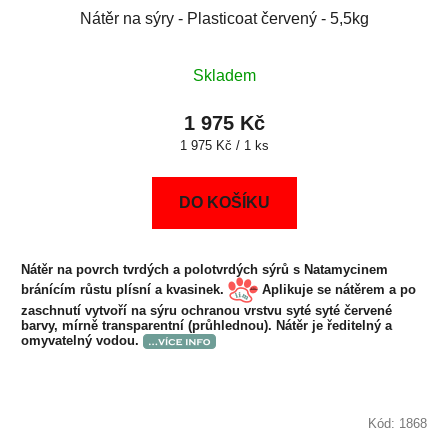
Nátěr na sýry - Plasticoat červený - 5,5kg
Skladem
1 975 Kč
Měrná
1 975 Kč / 1 ks
cena:
DO KOŠÍKU
Nátěr na povrch tvrdých a polotvrdých sýrů s Natamycinem
bránícím růstu plísní a kvasinek.
Aplikuje se nátěrem a po
zaschnutí vytvoří na sýru ochranou vrstvu syté syté červené
barvy, mírně transparentní (průhlednou). Nátěr je ředitelný a
omyvatelný vodou.
Kód:
1868