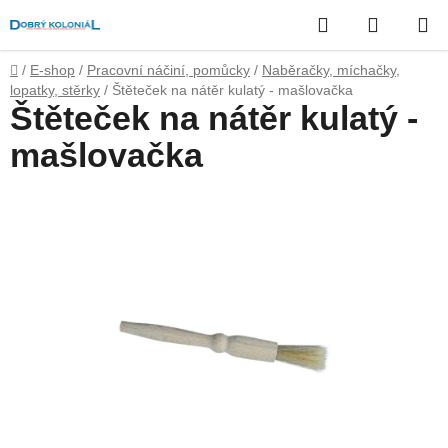
Přejít
Hledat
NÁKUP
na
obsah
KOŠÍK
Domů
/
E-shop
/
Pracovní náčiní, pomůcky
/
Naběračky, míchačky,
lopatky, stěrky
/
Štěteček na nátěr kulatý - mašlovačka
Štěteček na nátěr kulatý -
mašlovačka