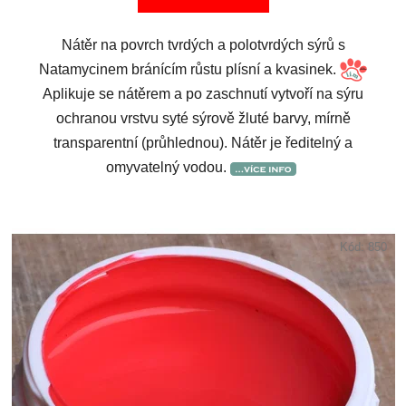
Nátěr na povrch tvrdých a polotvrdých sýrů s
Natamycinem bránícím růstu plísní a kvasinek.
Aplikuje se nátěrem a po zaschnutí vytvoří na sýru
ochranou vrstvu syté sýrově žluté barvy, mírně
transparentní (průhlednou). Nátěr je ředitelný a
omyvatelný vodou.
Kód:
850