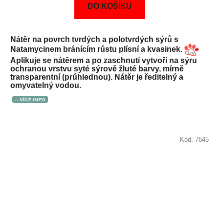
DO KOŠÍKU
Nátěr na povrch tvrdých a polotvrdých sýrů s
Natamycinem bránícím růstu plísní a kvasinek.
Aplikuje se nátěrem a po zaschnutí vytvoří na sýru
ochranou vrstvu syté sýrově žluté barvy, mírně
transparentní (průhlednou). Nátěr je ředitelný a
omyvatelný vodou.
Kód:
7845