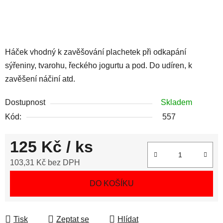
Háček vhodný k zavěšování plachetek při odkapání
sýřeniny, tvarohu, řeckého jogurtu a pod. Do udíren, k
zavěšení náčiní atd.
Dostupnost
Skladem
Kód:
557
125 Kč
/ ks
103,31 Kč bez DPH
Měrná cena:
DO KOŠÍKU
Tisk
Zeptat se
Hlídat