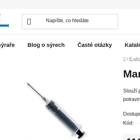
sýraře
Blog o sýrech
Časté otázky
Katal
Domů
/
E-sh
Mar
Slouží 
potravi
Dostup
Kód: