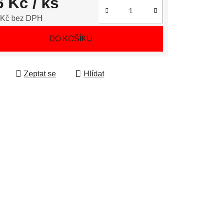
6 Kč
/ ks
 Kč bez DPH
 cena:
DO KOŠÍKU
Zeptat se
Hlídat