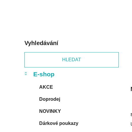
a
n
e
l
Vyhledávání
HLEDAT
K
Přeskočit
E-shop
a
kategorie
t
AKCE
e
g
Doprodej
o
r
NOVINKY
i
e
Dárkové poukazy