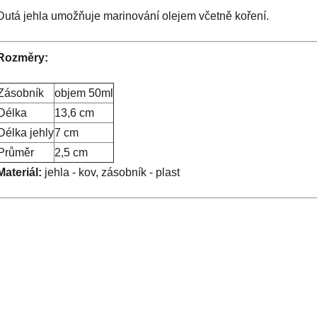
Dutá jehla umožňuje marinování olejem včetně koření.
Rozměry:
Zásobník
objem 50ml
Délka
13,6 cm
Délka jehly
7 cm
Průměr
2,5 cm
Materiál:
jehla - kov, zásobník - plast