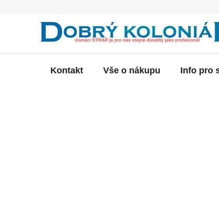
Přejít
na
obsah
Kontakt
Vše o nákupu
Info pro 
P
o
s
t
r
a
n
n
í
p