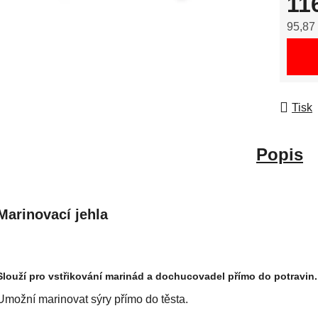
11
95,87
Měrná
Tisk
Popis
Marinovací jehla
Slouží pro vstřikování marinád a dochucovadel přímo do potravin.
Umožní marinovat sýry přímo do těsta.