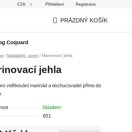
CZK
Přihlášení
Registrace
PRÁZDNÝ KOŠÍK
NÁKUPNÍ
KOŠÍK
og Coquard
op
/
Nakládání, uzení
/
Marinovací jehla
inovací jehla
pro vstřikování marinád a dochucovadel přímo do
n.
nost
Skladem
651