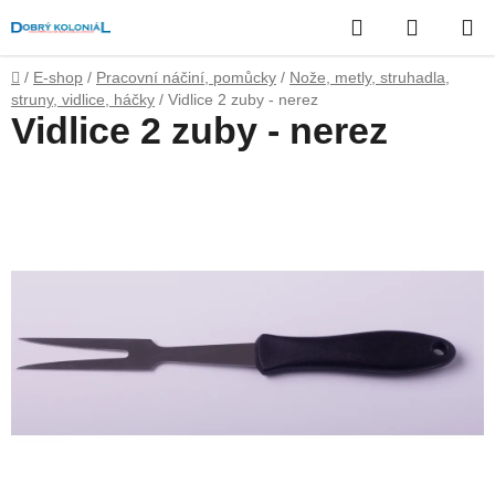
Přejít
Hledat
NÁKUP
na
obsah
KOŠÍK
Domů
/
E-shop
/
Pracovní náčiní, pomůcky
/
Nože, metly, struhadla,
struny, vidlice, háčky
/
Vidlice 2 zuby - nerez
Vidlice 2 zuby - nerez