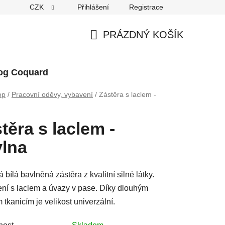
CZK
Přihlášení
Registrace
PRÁZDNÝ KOŠÍK
NÁKUPNÍ
KOŠÍK
og Coquard
op
/
Pracovní oděvy, vybavení
/
Zástěra s laclem -
těra s laclem -
lna
 bílá bavlněná zástěra z kvalitní silné látky.
ní s laclem a úvazy v pase. Díky dlouhým
 tkanicím je velikost univerzální.