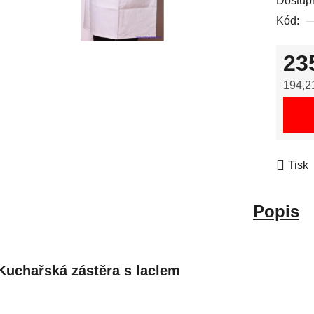
Dostup
Kód:
23
194,2
Měrná
Tisk
Popis
Kuchařská zástěra s laclem