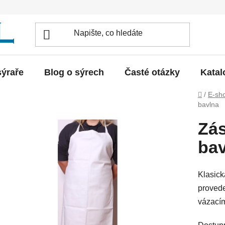
sýraře
Blog o sýrech
Časté otázky
Katal
Domů
/
E-sh
bavlna
Zás
bav
Klasická
provede
vázacím