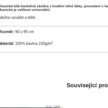
Klasická bílá bavlněná zástěra z kvalitní silné látky. provedení s
tkanicím je velikost univerzální.
Možno vyvářet a bělit.
Rozměr:
90 x 95 cm
2
Materiál:
100% bavlna 220g/m
Související pr
Kód:
3356