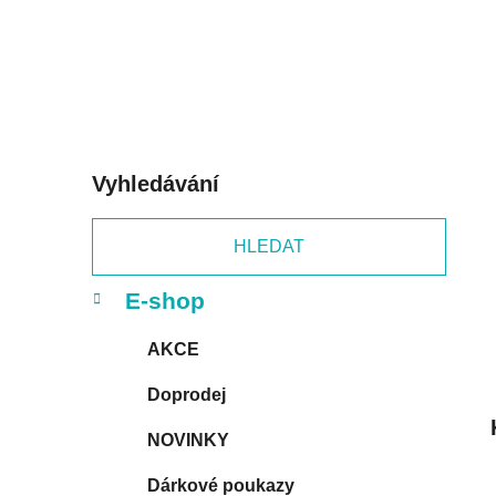
p
a
n
e
l
Vyhledávání
HLEDAT
K
Přeskočit
E-shop
a
kategorie
t
AKCE
e
g
Doprodej
o
r
NOVINKY
i
e
Dárkové poukazy