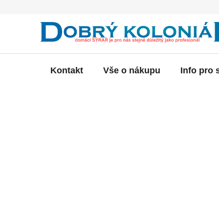
Přejít
na
obsah
Kontakt
Vše o nákupu
Info pro 
P
o
s
t
r
a
n
n
í