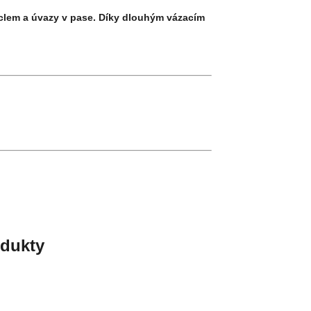
 laclem a úvazy v pase. Díky dlouhým vázacím
odukty