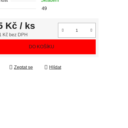
nost
Skladem
49
5 Kč
/ ks
1 Kč bez DPH
 cena:
DO KOŠÍKU
Zeptat se
Hlídat