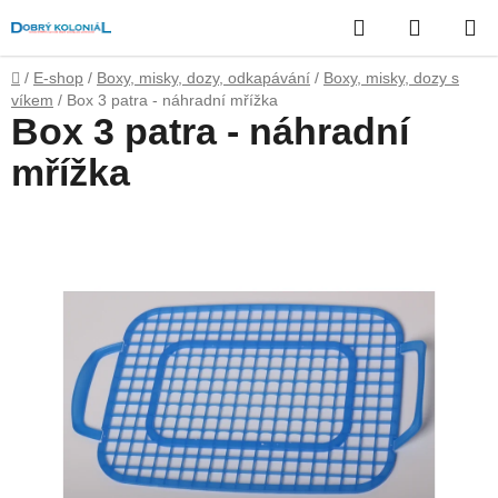
Přejít
Hledat
NÁKUP
na
obsah
KOŠÍK
Domů
/
E-shop
/
Boxy, misky, dozy, odkapávání
/
Boxy, misky, dozy s
víkem
/
Box 3 patra - náhradní mřížka
Box 3 patra - náhradní
mřížka