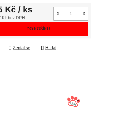
5 Kč
/ ks
7 Kč bez DPH
 cena:
DO KOŠÍKU
Zeptat se
Hlídat