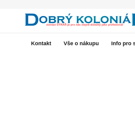
Přejít
na
obsah
Kontakt
Vše o nákupu
Info pro 
P
o
s
t
r
a
n
n
í