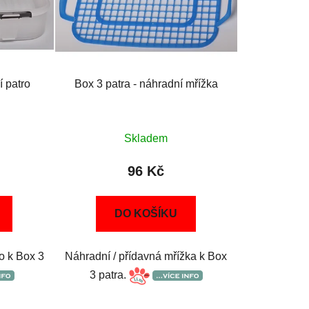
í patro
Box 3 patra - náhradní mřížka
Skladem
96 Kč
DO KOŠÍKU
o k Box 3
Náhradní / přídavná mřížka k Box
3 patra.