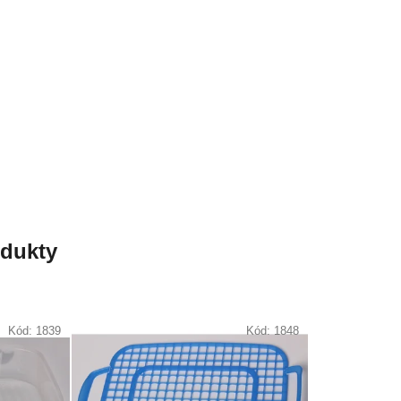
odukty
Kód:
1839
Kód:
1848