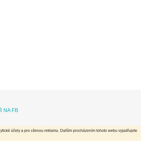
 NA FB
ytické účely a pro cílenou reklamu. Dalším procházením tohoto webu vyjadřujete