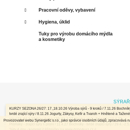
Pracovní oděvy, vybavení
Hygiena, úklid
Tuky pro výrobu domácího mýdla
a kosmetiky
Z
á
SÝRAŘ
p
KURZY SEZONA 26/27: 17.,18.10.26 Výroba sýrů - 9 kroků / 7.11.26 Bochníky
a
tvrdé zrající sýry / 8.11.26 Jogurty, Zákysy, Kefír a Tvaroh + Hnětené a Tažené
sýry/ 23.,24.1.27 Sýry doma / 20.,21.3.27 Výroba sýrů - 9 kroků / 10.4.27
Provozovatel webu Synergetic s.r.o., jako správce osobních údajů, zpracovává 
t
Plísňáky - zrající sýry s plísní / 11.4.27 Bochníky - tvrdé zrající sýry / 29.4..-2.5
Sýry 4 dny - komplet // Přihlášky na www.dobrykurz.cz //