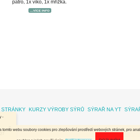
patro, 1x víko, 1x mřížka.
 STRÁNKY
KURZY VÝROBY SÝRŮ
SÝRAŘ NA YT
SÝRAŘ
 -
na tomto webu soubory cookies pro zlepšování prostředí webových stránek, pro anal
.27