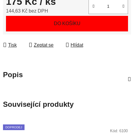
175 Kč
/ ks
144,63 Kč bez DPH
Měrná cena:
DO KOŠÍKU
Tisk
Zeptat se
Hlídat
Popis
Související produkty
DOPRODEJ
Kód:
6100