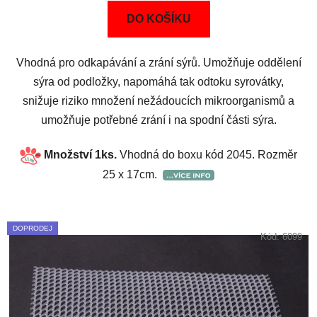
DO KOŠÍKU
Vhodná pro odkapávání a zrání sýrů. Umožňuje oddělení
sýra od podložky, napomáhá tak odtoku syrovátky,
snižuje riziko množení nežádoucích mikroorganismů a
umožňuje potřebné zrání i na spodní části sýra.
Množství 1ks.
Vhodná do boxu kód 2045. Rozměr
25 x 17cm.
DOPRODEJ
Kód:
6099