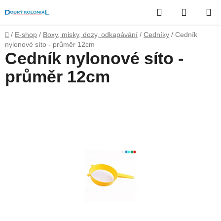
Přejít
Hledat
NÁKUP
na
obsah
KOŠÍK
Domů
/
E-shop
/
Boxy, misky, dozy, odkapávání
/
Cedníky
/
Cedník
nylonové síto - průměr 12cm
Cedník nylonové síto -
průměr 12cm