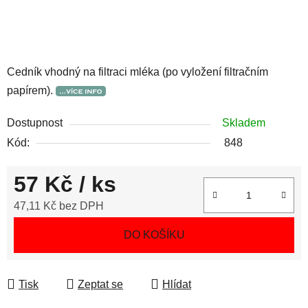
Cedník vhodný na filtraci mléka (po vyložení filtračním
papírem).
Dostupnost
Skladem
Kód:
848
57 Kč
/ ks
47,11 Kč bez DPH
Měrná cena:
DO KOŠÍKU
Tisk
Zeptat se
Hlídat