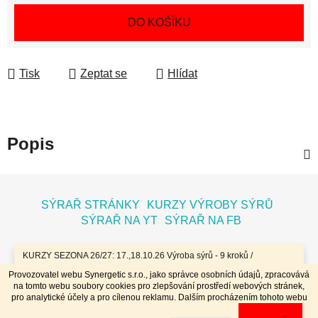
Měrná cena:
DO KOŠÍKU
Tisk
Zeptat se
Hlídat
Popis
Z
á
SÝRAŘ STRÁNKY
KURZY VÝROBY SÝRŮ
p
SÝRAŘ NA YT
SÝRAŘ NA FB
a
t
KURZY SEZONA 26/27: 17.,18.10.26 Výroba sýrů - 9 kroků /
7.11.26 Bochníky - tvrdé zrající sýry / 8.11.26 Jogurty, Zákysy, Kefír
í
Provozovatel webu Synergetic s.r.o., jako správce osobních údajů, zpracovává
a Tvaroh + Hnětené a Tažené sýry/ 23.,24.1.27 Sýry doma /
na tomto webu soubory cookies pro zlepšování prostředí webových stránek,
20.,21.3.27 Výroba sýrů - 9 kroků / 10.4.27 Plísňáky - zrající sýry s
Vytvořil Shoptet
pro analytické účely a pro cílenou reklamu. Dalším procházením tohoto webu
plísní / 11.4.27 Bochníky - tvrdé zrající sýry / 29.4..-2.5.27 Sýry 4
Copyright 2026
Dobrý koloniál
. Všechna práva