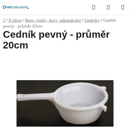
Přejít
Hledat
NÁKUP
na
obsah
KOŠÍK
Domů
/
E-shop
/
Boxy, misky, dozy, odkapávání
/
Cedníky
/
Cedník
pevný - průměr 20cm
Cedník pevný - průměr
20cm