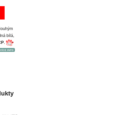
dlouhým
ná bílá,
CP
.
ukty