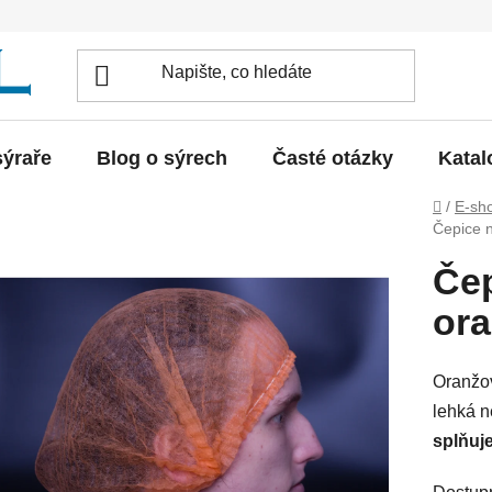
sýraře
Blog o sýrech
Časté otázky
Katal
Domů
/
E-sh
Čepice n
Čep
ora
Oranžov
lehká n
splňuj