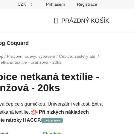
CZK
Přihlášení
Registrace
PRÁZDNÝ KOŠÍK
NÁKUPNÍ
KOŠÍK
og Coquard
op
/
Pracovní oděvy, vybavení
/
Čepice, zástěry atd.
/
etkaná textílie - oranžová - 20ks
ice netkaná textílie -
nžová - 20ks
á čepice s gumičkou. Univerzální velikost. Extra
etkaná textilie.
Při nízkých nákladech
ete nároky HACCP.