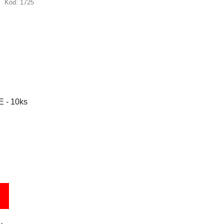
Kód:
1725
E - 10ks