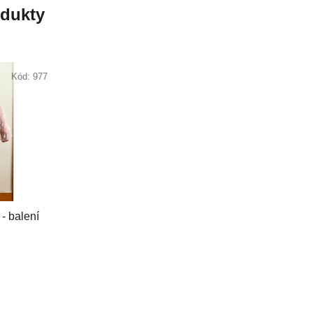
odukty
Kód:
977
- balení