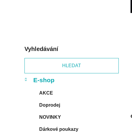
p
a
n
e
l
Vyhledávání
HLEDAT
K
Přeskočit
E-shop
a
kategorie
t
AKCE
e
g
Doprodej
o
r
NOVINKY
i
e
Dárkové poukazy