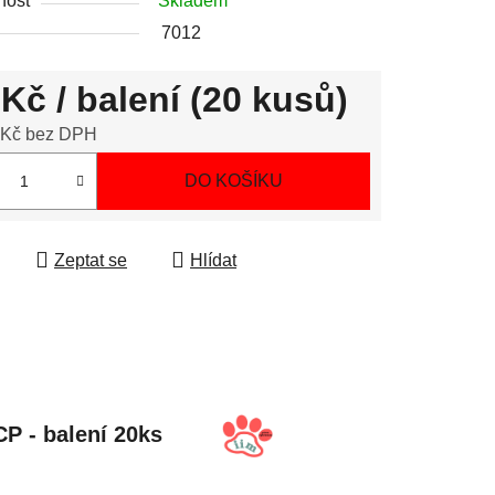
nost
Skladem
7012
 Kč
/ balení (20 kusů)
 Kč bez DPH
 cena:
DO KOŠÍKU
Zeptat se
Hlídat
 HACCP - balení 20ks