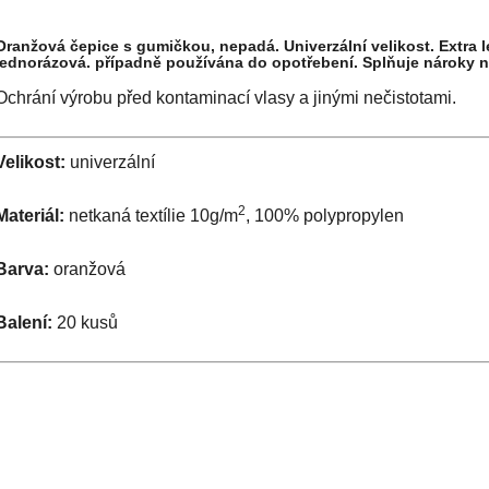
Oranžová čepice s gumičkou, nepadá. Univerzální velikost. Extra le
jednorázová. případně používána do opotřebení. Splňuje nároky
Ochrání výrobu před kontaminací vlasy a jinými nečistotami.
Velikost:
univerzální
2
Materiál:
netkaná textílie 10g/m
, 100% polypropylen
Barva:
oranžová
Balení:
20 kusů