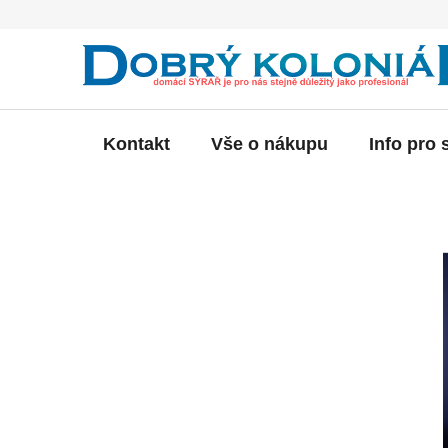
Přejít
na
obsah
Kontakt
Vše o nákupu
Info pro 
P
o
s
t
r
a
n
n
í