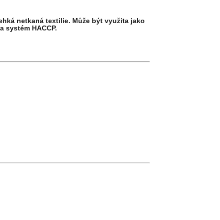
hká netkaná textilie.
Může být využita jako
 na systém HACCP.