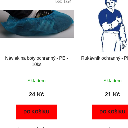
Kód:
1724
Návlek na boty ochranný - PE -
Rukávník ochranný - P
10ks
Skladem
Skladem
24 Kč
21 Kč
DO KOŠÍKU
DO KOŠÍKU