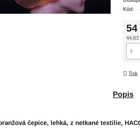
Dostup
Kód:
54
44,63
Měrná
Tisk
Popis
oranžová čepice, lehká, z netkané textilie,