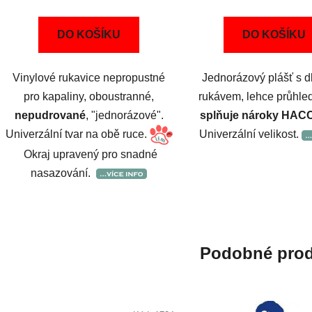
DO KOŠÍKU
DO KOŠÍKU
Vinylové rukavice nepropustné
Jednorázový plášť s 
pro kapaliny, oboustranné,
rukávem, lehce průhled
nepudrované
, "jednorázové".
splňuje nároky HAC
Univerzální tvar na obě ruce.
Univerzální velikost.
Okraj upravený pro snadné
nasazování.
Podobné prod