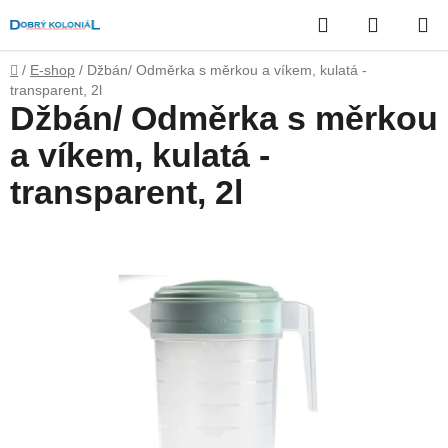
Přejít
Hledat
NÁKUP
na
obsah
KOŠÍK
Domů
/
E-shop
/
Džbán/ Odměrka s měrkou a víkem, kulatá -
transparent, 2l
Džbán/ Odměrka s měrkou
a víkem, kulatá -
transparent, 2l