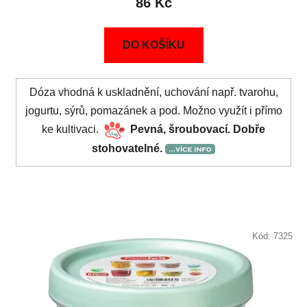
86 Kč
DO KOŠÍKU
Dóza vhodná k uskladnění, uchování např. tvarohu,
jogurtu, sýrů, pomazánek a pod. Možno využít i přímo
ke kultivaci.
Pevná, šroubovací. Dobře
stohovatelné.
Kód:
7325