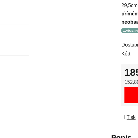
29,5cm 
přímém 
neobsah
Dostup
Kód:
18
152,8
Měrná
Tisk
Popis