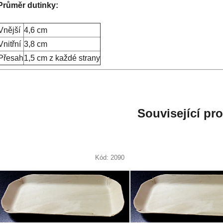
Průměr dutinky:
Vnější
4,6 cm
Vnitřní
3,8 cm
Přesah
1,5 cm z každé strany
Související pr
Kód:
2090