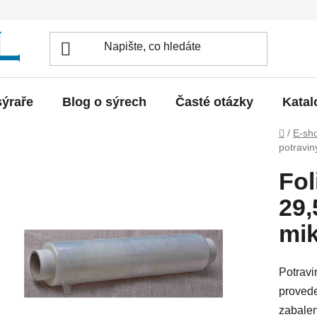
sýraře
Blog o sýrech
Časté otázky
Katal
Domů
/
E-sh
potravin
Fol
29,
mi
Potravi
provede
zabalen