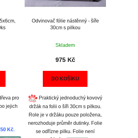
15x6cm,
Odvinovač fólie nástěnný - šíře
0ks
30cm s pilkou
Skladem
975 Kč
DO KOŠÍKU
dřeva pro
Praktický jednoduchý kovový
bo jejich
držák na folii o šíři 30cm s pilkou.
Role je v držáku pouze položena,
nerozhoduje průměr dutinky. Folie
,50 Kč
.
se odřízne pilku. Folie není