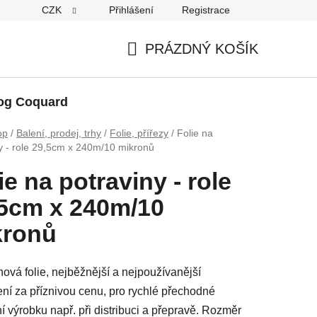
CZK
Přihlášení
Registrace
PRÁZDNÝ KOŠÍK
NÁKUPNÍ
KOŠÍK
og Coquard
op
/
Balení, prodej, trhy
/
Folie, přířezy
/
Folie na
y - role 29,5cm x 240m/10 mikronů
ie na potraviny - role
5cm x 240m/10
kronů
nová folie, nejběžnější a nejpoužívanější
ní za příznivou cenu, pro rychlé přechodné
í výrobku např. při distribuci a přepravě. Rozměr