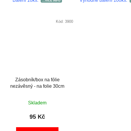
Balení 10ks.
Výhodné balení 100ks.
Kód:
3900
Zásobník/box na fólie
nezávěsný - na folie 30cm
Skladem
95 Kč