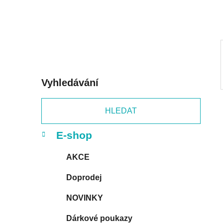
p
a
n
e
l
Vyhledávání
HLEDAT
K
Přeskočit
E-shop
a
kategorie
t
AKCE
e
g
Doprodej
o
r
NOVINKY
i
e
Dárkové poukazy