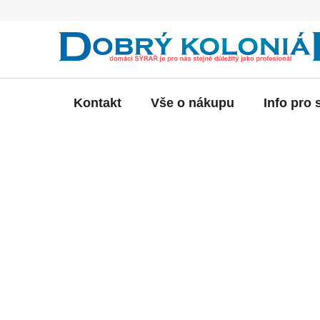
Přejít
na
obsah
Kontakt
Vše o nákupu
Info pro 
P
o
s
t
r
a
n
n
í