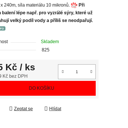
x 240m, síla materiálu 10 mikronů.
Při
balení lépe např. pro vyzrálé sýry, které už
ují velký podíl vody a příliš se neodpařují.
nost
Skladem
825
5 Kč
/ ks
9 Kč bez DPH
 cena:
DO KOŠÍKU
Zeptat se
Hlídat