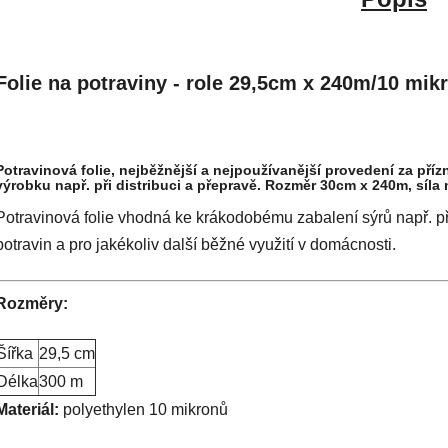
Folie na potraviny - role 29,5cm x 240m/10 mik
Potravinová folie, nejběžnější a nejpoužívanější provedení za pří
výrobku např. při distribuci a přepravě. Rozměr 30cm x 240m, síla 
Potravinová folie vhodná ke krákodobému zabalení sýrů např. při
potravin a pro jakékoliv další běžné využití v domácnosti.
Rozměry:
Šířka
29,5 cm
Délka
300 m
Materiál:
polyethylen 10 mikronů