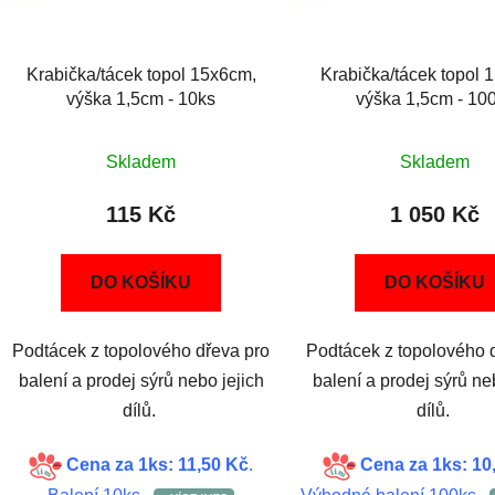
Krabička/tácek topol 15x6cm,
Krabička/tácek topol 
výška 1,5cm - 10ks
výška 1,5cm - 10
Skladem
Skladem
115 Kč
1 050 Kč
DO KOŠÍKU
DO KOŠÍKU
Podtácek z topolového dřeva pro
Podtácek z topolového 
balení a prodej sýrů nebo jejich
balení a prodej sýrů ne
dílů.
dílů.
Cena za 1ks: 11,50 Kč
.
Cena za 1ks: 10