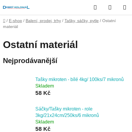
Přejít
Hledat
NÁKUP
na
obsah
KOŠÍK
Domů
/
E-shop
/
Balení, prodej, trhy
/
Tašky, sáčky, pytle
/
Ostatní
materiál
Ostatní materiál
Nejprodávanější
Tašky mikroten - bílé 4kg/ 100ks/7 mikronů
Skladem
58 Kč
Sáčky/Tašky mikroten - role
3kg/21x24cm/250ks/6 mikronů
Skladem
58 Kč