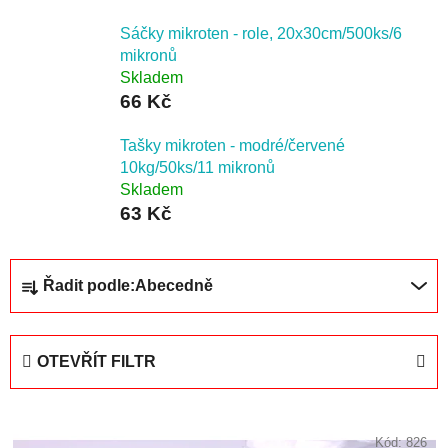
Sáčky mikroten - role, 20x30cm/500ks/6
mikronů
Skladem
66 Kč
Tašky mikroten - modré/červené
10kg/50ks/11 mikronů
Skladem
63 Kč
Ř
Řadit podle:
Abecedně
a
z
e
OTEVŘÍT FILTR
n
í
V
p
Kód:
826