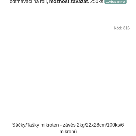
odtrhávací na roli,
možnost zavázat.
250ks
Kód:
816
Sáčky/Tašky mikroten - závěs 2kg/22x28cm/100ks/6
mikronů