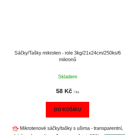
Sáčky/Tašky mikroten - role 3kg/21x24cm/250ks/6
mikronů
Skladem
58 Kč
/ ks
DO KOŠÍKU
Mikrotenové sáčky/tašky s ušima - transparentní,