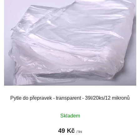
ý
r
p
o
i
d
s
u
p
k
r
t
o
ů
d
u
k
t
ů
Pytle do přepravek - transparent - 39l/20ks/12 mikronů
Skladem
49 Kč
/ ks