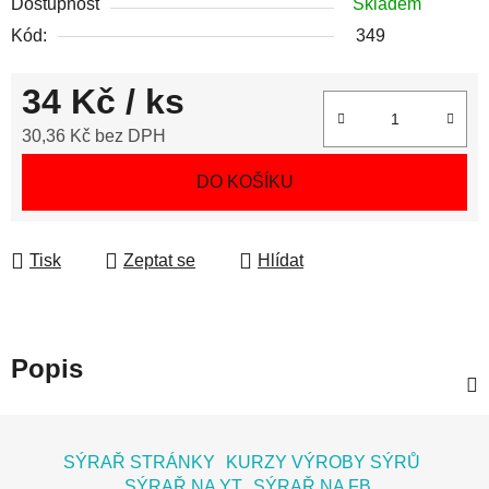
Dostupnost
Skladem
Kód:
349
34 Kč
/ ks
30,36 Kč bez DPH
Měrná cena:
DO KOŠÍKU
Tisk
Zeptat se
Hlídat
Popis
Z
á
SÝRAŘ STRÁNKY
KURZY VÝROBY SÝRŮ
p
SÝRAŘ NA YT
SÝRAŘ NA FB