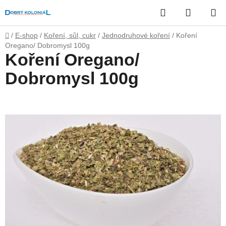
Přejít
Hledat
NÁKUP
na
obsah
KOŠÍK
Domů
/
E-shop
/
Koření, sůl, cukr
/
Jednodruhové koření
/
Koření
Oregano/ Dobromysl 100g
Koření Oregano/
Dobromysl 100g