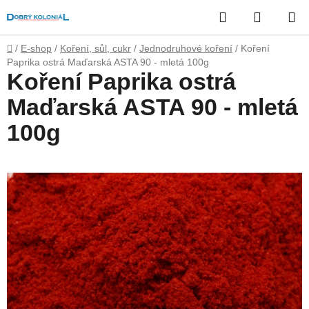
Přejít
Hledat
NÁKUP
na
obsah
KOŠÍK
Domů
/
E-shop
/
Koření, sůl, cukr
/
Jednodruhové koření
/
Koření
Paprika ostrá Maďarská ASTA 90 - mletá 100g
Koření Paprika ostrá
Maďarská ASTA 90 - mletá
100g