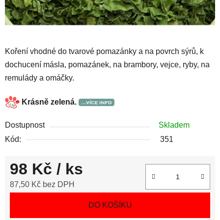
Koření vhodné do tvarové pomazánky a na povrch sýrů, k
dochucení másla, pomazánek, na brambory, vejce, ryby, na
remulády a omáčky.
Krásně zelená.
Dostupnost
Skladem
Kód:
351
98 Kč
/ ks
87,50 Kč bez DPH
Měrná cena:
DO KOŠÍKU