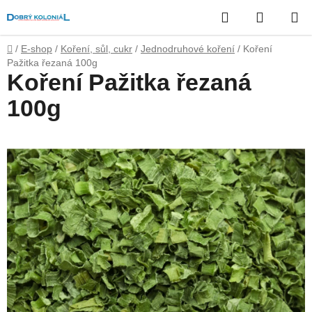
Přejít
Hledat
NÁKUP
na
obsah
KOŠÍK
Domů
/
E-shop
/
Koření, sůl, cukr
/
Jednodruhové koření
/
Koření
Pažitka řezaná 100g
Koření Pažitka řezaná
100g