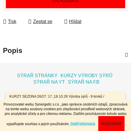
DO KOŠÍKU
Tisk
Zeptat se
Hlídat
Popis
Z
á
SÝRAŘ STRÁNKY
KURZY VÝROBY SÝRŮ
p
SÝRAŘ NA YT
SÝRAŘ NA FB
a
t
KURZY SEZONA 26/27: 17.,18.10.26 Výroba sýrů - 9 kroků /
7.11.26 Bochníky - tvrdé zrající sýry / 8.11.26 Jogurty, Zákysy, Kefír
í
Provozovatel webu Synergetic s.r.o., jako správce osobních údajů, zpracovává
a Tvaroh + Hnětené a Tažené sýry/ 23.,24.1.27 Sýry doma /
na tomto webu soubory cookies pro zlepšování prostředí webových stránek,
20.,21.3.27 Výroba sýrů - 9 kroků / 10.4.27 Plísňáky - zrající sýry s
Vytvořil Shoptet
pro analytické účely a pro cílenou reklamu. Dalším procházením tohoto webu
plísní / 11.4.27 Bochníky - tvrdé zrající sýry / 29.4..-2.5.27 Sýry 4
Copyright 2026
Dobrý koloniál
. Všechna práva
dny - komplet // Přihlášky na www.dobrykurz.cz //
ROZUMÍM
vyjadřujete souhlas s jejich používáním.
Další informace
vyhrazena.