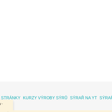
 STRÁNKY
KURZY VÝROBY SÝRŮ
SÝRAŘ NA YT
SÝRAŘ
 -