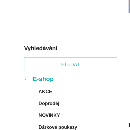
p
a
n
e
l
Vyhledávání
HLEDAT
K
Přeskočit
E-shop
a
kategorie
t
AKCE
e
g
Doprodej
o
r
NOVINKY
i
e
Dárkové poukazy