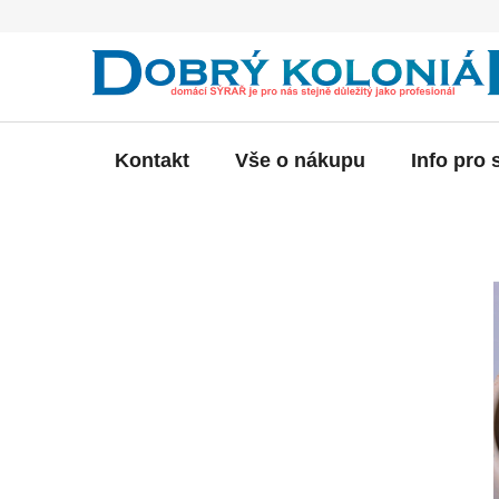
Přejít
na
obsah
Kontakt
Vše o nákupu
Info pro 
P
o
s
t
r
a
n
n
í