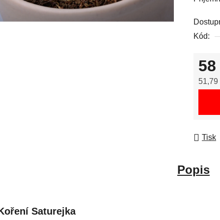
Dostup
Kód:
58
51,79
Měrná
Tisk
Popis
Koření Saturejka