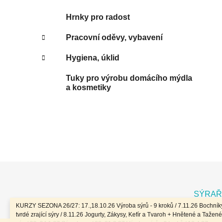
Hrnky pro radost
Pracovní oděvy, vybavení
Hygiena, úklid
Tuky pro výrobu domácího mýdla
a kosmetiky
Z
á
SÝRAŘ
p
KURZY SEZONA 26/27: 17.,18.10.26 Výroba sýrů - 9 kroků / 7.11.26 Bochníky
a
tvrdé zrající sýry / 8.11.26 Jogurty, Zákysy, Kefír a Tvaroh + Hnětené a Tažené