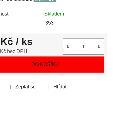
nost
Skladem
353
 Kč
/ ks
 Kč bez DPH
 cena:
DO KOŠÍKU
Zeptat se
Hlídat