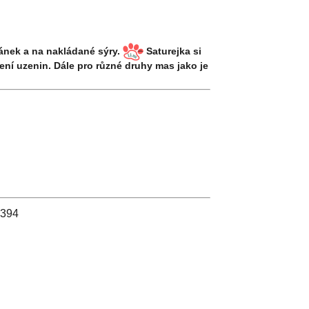
zánek a na nakládané sýry.
Saturejka si
ní uzenin. Dále pro různé druhy mas jako je
2394