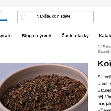
sýraře
Blog o sýrech
Časté otázky
Katal
Domů
/
E-sh
Saturej
Koř
Saturej
tvaroh
Saturej
něj. Vh
mas jak
Příjemn