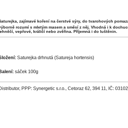
Saturejka, zajímavé koření na čerstvé sýry, do tvarohových poma
výborně rozumí s mletým masem a směsí z něj. Vhodná i k dochuce
jehněčí, vepřové, králičí nebo zvěřina. Příjemná i do luštěnin.
Složení:
Saturejka drhnutá (
Satureja hortensis)
Balení:
sáček 100g
Distributor, PPP: Synergetic s.r.o., Cetoraz 62, 394 11, IČ: 0310