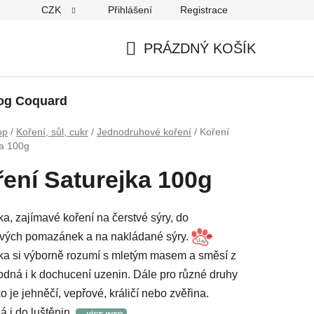
CZK
Přihlášení
Registrace
PRÁZDNÝ KOŠÍK
NÁKUPNÍ
KOŠÍK
og Coquard
op
/
Koření, sůl, cukr
/
Jednodruhové koření
/
Koření
ka 100g
ení Saturejka 100g
ka, zajímavé koření na čerstvé sýry, do
ových pomazánek a na nakládané sýry.
ka si výborně rozumí s mletým masem a směsí z
odná i k dochucení uzenin. Dále pro různé druhy
o je jehněčí, vepřové, králičí nebo zvěřina.
á i do luštěnin.