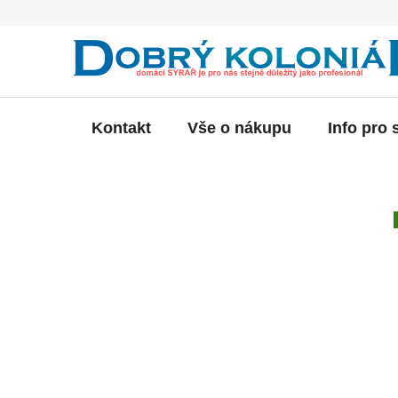
Přejít
na
obsah
Kontakt
Vše o nákupu
Info pro 
P
o
s
t
r
a
n
n
í