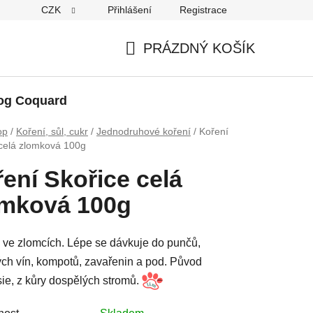
CZK
Přihlášení
Registrace
PRÁZDNÝ KOŠÍK
NÁKUPNÍ
KOŠÍK
og Coquard
op
/
Koření, sůl, cukr
/
Jednodruhové koření
/
Koření
 celá zlomková 100g
ení Skořice celá
omková 100g
 ve zlomcích. Lépe se dávkuje do punčů,
ch vín, kompotů, zavařenin a pod. Původ
ie, z kůry dospělých stromů.