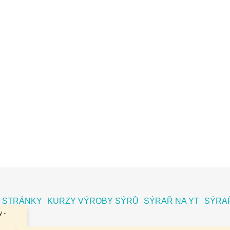
 STRÁNKY
KURZY VÝROBY SÝRŮ
SÝRAŘ NA YT
SÝRAŘ
 -