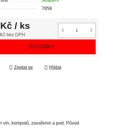
nost
Skladem
7856
 Kč
/ ks
 Kč bez DPH
 cena:
DO KOŠÍKU
Zeptat se
Hlídat
h vín, kompotů, zavařenin a pod. Původ