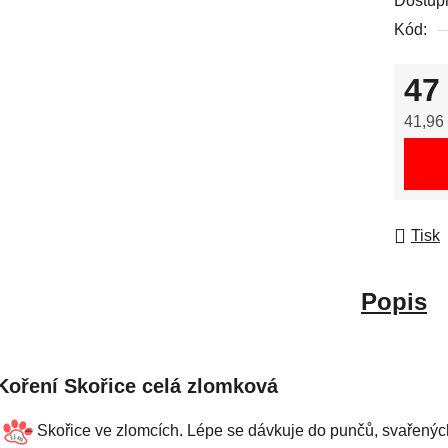
Dostup
Kód:
47
41,96
Měrná
Tisk
Popis
Koření Skořice celá zlomková
Skořice ve zlomcích. Lépe se dávkuje do punčů, svařenýc