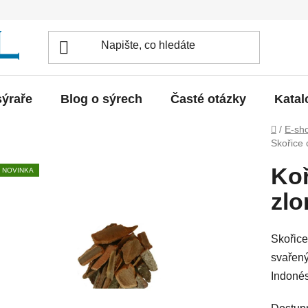
sýraře
Blog o sýrech
Časté otázky
Katal
Domů
/
E-sh
Skořice
Koř
NOVINKA
zl
Skořice
svařený
Indonés