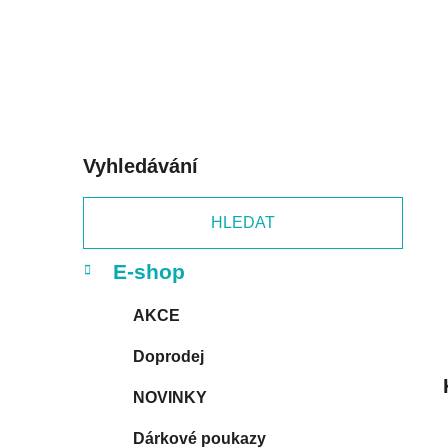
p
a
n
e
l
Vyhledávání
HLEDAT
K
Přeskočit
E-shop
a
kategorie
t
AKCE
e
g
Doprodej
o
r
NOVINKY
i
e
Dárkové poukazy