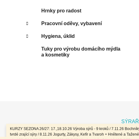
Hrnky pro radost
Pracovní oděvy, vybavení
Hygiena, úklid
Tuky pro výrobu domácího mýdla
a kosmetiky
Z
á
SÝRAŘ
p
KURZY SEZONA 26/27: 17.,18.10.26 Výroba sýrů - 9 kroků / 7.11.26 Bochníky
a
tvrdé zrající sýry / 8.11.26 Jogurty, Zákysy, Kefír a Tvaroh + Hnětené a Tažené