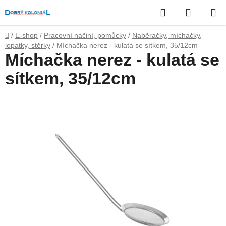
Přejít
Hledat
NÁKUP
na
obsah
KOŠÍK
Domů
/
E-shop
/
Pracovní náčiní, pomůcky
/
Naběračky, míchačky,
lopatky, stěrky
/
Míchačka nerez - kulatá se sítkem, 35/12cm
Míchačka nerez - kulatá se
sítkem, 35/12cm