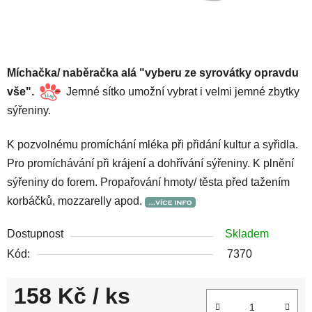
Míchačka/ naběračka alá "vyberu ze syrovátky opravdu
vše".
Jemné sítko umožní vybrat i velmi jemné zbytky
sýřeniny.
K pozvolnému promíchání mléka při přidání kultur a syřidla.
Pro promíchávání při krájení a dohřívání sýřeniny. K plnění
sýřeniny do forem. Propařování hmoty/ těsta před tažením
korbáčků, mozzarelly apod.
Dostupnost
Skladem
Kód:
7370
158 Kč
/ ks