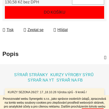
130,58 Kč bez DPH
Měrná cena:
DO KOŠÍKU
Tisk
Zeptat se
Hlídat
Popis
Z
á
SÝRAŘ STRÁNKY
KURZY VÝROBY SÝRŮ
p
SÝRAŘ NA YT
SÝRAŘ NA FB
a
t
KURZY SEZONA 26/27: 17.,18.10.26 Výroba sýrů - 9 kroků /
7.11.26 Bochníky - tvrdé zrající sýry / 8.11.26 Jogurty, Zákysy, Kefír
í
Provozovatel webu Synergetic s.r.o., jako správce osobních údajů, zpracovává
a Tvaroh + Hnětené a Tažené sýry/ 23.,24.1.27 Sýry doma /
na tomto webu soubory cookies pro zlepšování prostředí webových stránek,
20.,21.3.27 Výroba sýrů - 9 kroků / 10.4.27 Plísňáky - zrající sýry s
Vytvořil Shoptet
pro analytické účely a pro cílenou reklamu. Dalším procházením tohoto webu