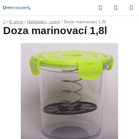
Přejít
Hledat
NÁKUP
na
obsah
KOŠÍK
Domů
/
E-shop
/
Nakládání, uzení
/
Doza marinovací 1,8l
Doza marinovací 1,8l