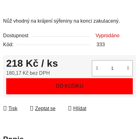
Nůž vhodný na krájení sýřeniny na konci zakulacený.
Dostupnost
Vyprodáno
Kód:
333
218 Kč
/ ks
180,17 Kč bez DPH
Měrná cena:
DO KOŠÍKU
Tisk
Zeptat se
Hlídat