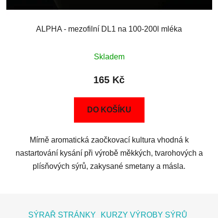
ALPHA - mezofilní DL1 na 100-200l mléka
Skladem
165 Kč
DO KOŠÍKU
Mírně aromatická zaočkovací kultura vhodná k
nastartování kysání při výrobě měkkých, tvarohových a
plísňových sýrů, zakysané smetany a másla.
Z
á
SÝRAŘ STRÁNKY
KURZY VÝROBY SÝRŮ