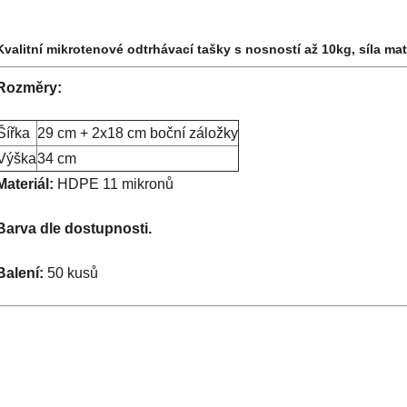
Kvalitní mikrotenové odtrhávací tašky s nosností až 10kg, síla mat
Rozměry:
Šířka
29 cm + 2x18 cm boční záložky
Výška
34 cm
Materiál:
HDPE 11 mikronů
Barva dle dostupnosti.
Balení:
50 kusů