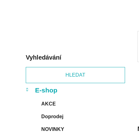
í
p
a
n
e
l
Vyhledávání
HLEDAT
K
Přeskočit
E-shop
a
kategorie
t
AKCE
e
g
Doprodej
o
r
NOVINKY
i