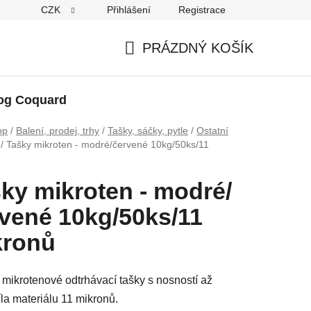
CZK
Přihlášení
Registrace
PRÁZDNÝ KOŠÍK
NÁKUPNÍ
KOŠÍK
og Coquard
op
/
Balení, prodej, trhy
/
Tašky, sáčky, pytle
/
Ostatní
/
Tašky mikroten - modré/červené 10kg/50ks/11
ky mikroten - modré/
vené 10kg/50ks/11
kronů
í mikrotenové odtrhávací tašky s nosností až
íla materiálu 11 mikronů.