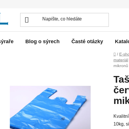
sýraře
Blog o sýrech
Časté otázky
Katal
Domů
/
E-sh
materiál
mikronů
Taš
čer
mi
Kvalitn
10kg, s