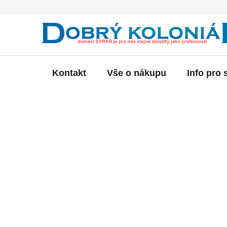
Přejít
na
obsah
Kontakt
Vše o nákupu
Info pro 
P
o
s
t
r
a
n
n