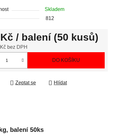
nost
Skladem
812
 Kč
/ balení (50 kusů)
 Kč bez DPH
 cena:
DO KOŠÍKU
Zeptat se
Hlídat
g, balení 50ks