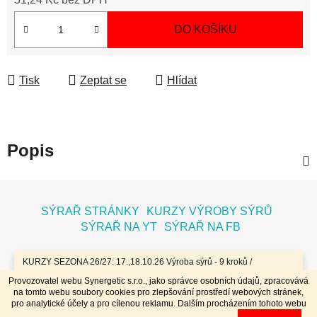
Měrná cena:
DO KOŠÍKU
Tisk
Zeptat se
Hlídat
Popis
Z
á
SÝRAŘ STRÁNKY
KURZY VÝROBY SÝRŮ
p
SÝRAŘ NA YT
SÝRAŘ NA FB
a
t
KURZY SEZONA 26/27: 17.,18.10.26 Výroba sýrů - 9 kroků /
7.11.26 Bochníky - tvrdé zrající sýry / 8.11.26 Jogurty, Zákysy, Kefír
í
Provozovatel webu Synergetic s.r.o., jako správce osobních údajů, zpracovává
a Tvaroh + Hnětené a Tažené sýry/ 23.,24.1.27 Sýry doma /
na tomto webu soubory cookies pro zlepšování prostředí webových stránek,
20.,21.3.27 Výroba sýrů - 9 kroků / 10.4.27 Plísňáky - zrající sýry s
Vytvořil Shoptet
pro analytické účely a pro cílenou reklamu. Dalším procházením tohoto webu
plísní / 11.4.27 Bochníky - tvrdé zrající sýry / 29.4..-2.5.27 Sýry 4