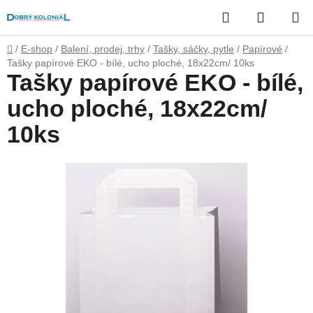
Přejít
Hledat
NÁKUP
na
obsah
KOŠÍK
Domů
/
E-shop
/
Balení, prodej, trhy
/
Tašky, sáčky, pytle
/
Papírové
/
Tašky papírové EKO - bílé, ucho ploché, 18x22cm/ 10ks
Tašky papírové EKO - bílé,
ucho ploché, 18x22cm/
10ks