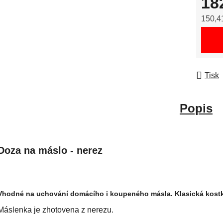
18
150,4
Měrná
Tisk
Popis
Doza na máslo - nerez
Vhodné na uchování domácího i koupeného másla. Klasická kost
Máslenka je zhotovena z nerezu.