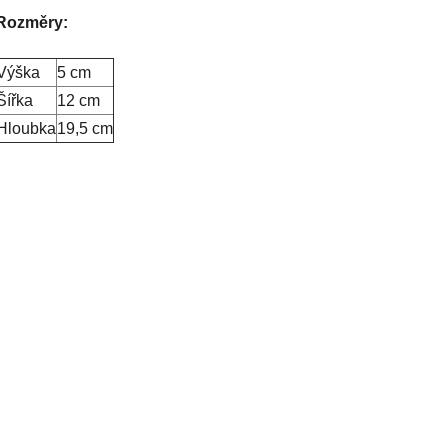
Rozměry:
Výška
5 cm
Šířka
12 cm
Hloubka
19,5 cm