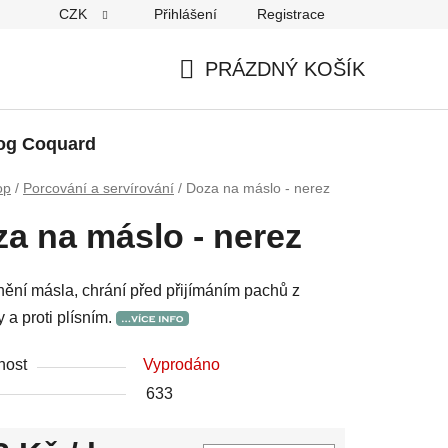
CZK
Přihlášení
Registrace
PRÁZDNÝ KOŠÍK
NÁKUPNÍ
KOŠÍK
og Coquard
op
/
Porcování a servírování
/
Doza na máslo - nerez
a na máslo - nerez
ění másla, chrání před přijímáním pachů z
y a proti plísním.
nost
Vyprodáno
633