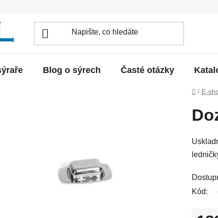
sýraře
Blog o sýrech
Časté otázky
Katal
Domů
/
E-sh
Doz
Uskladn
ledničk
Dostup
Kód: