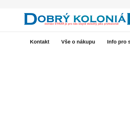
Přejít
na
obsah
Kontakt
Vše o nákupu
Info pro 
P
o
s
t
r
a
n
n
í
p