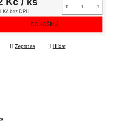
2 Kč
/ ks
1 Kč bez DPH
 cena:
DO KOŠÍKU
Zeptat se
Hlídat
ka.