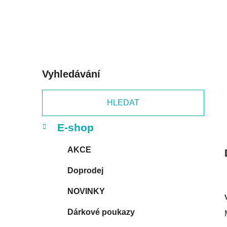
a
n
e
l
Vyhledávání
HLEDAT
K
Přeskočit
E-shop
a
kategorie
t
AKCE
e
g
Doprodej
o
r
NOVINKY
i
e
Dárkové poukazy