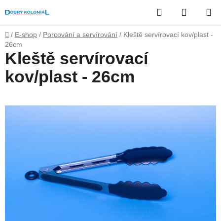
Přejít
Hledat
NÁKUP
na
obsah
KOŠÍK
Domů
/
E-shop
/
Porcování a servírování
/
Kleště servírovací kov/plast -
26cm
Kleště servírovací
kov/plast - 26cm