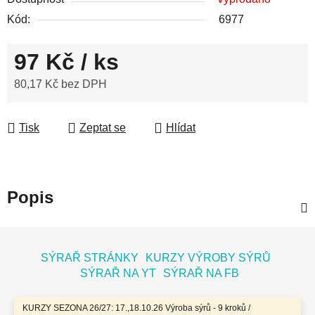
Kód:
6977
97 Kč
/ ks
80,17 Kč bez DPH
Měrná cena:
Tisk
Zeptat se
Hlídat
Popis
Z
á
SÝRAŘ STRÁNKY
KURZY VÝROBY SÝRŮ
p
SÝRAŘ NA YT
SÝRAŘ NA FB
a
t
KURZY SEZONA 26/27: 17.,18.10.26 Výroba sýrů - 9 kroků /