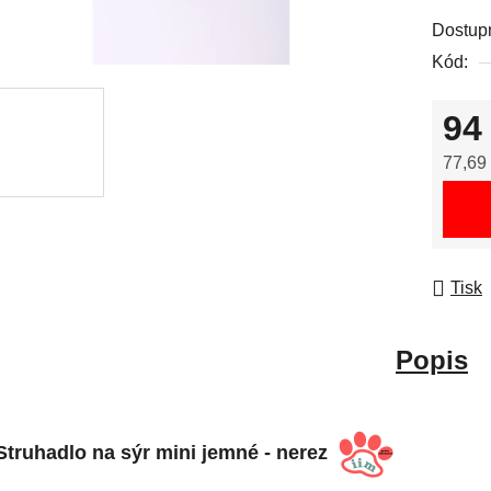
Dostup
Kód:
94
77,69
Měrná
Tisk
Popis
Struhadlo na sýr mini jemné - nerez