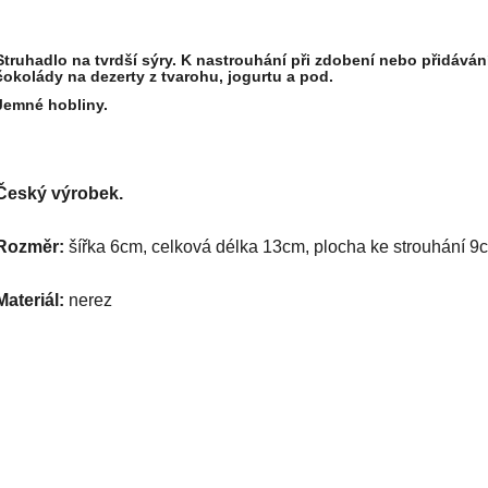
Struhadlo na tvrdší sýry. K nastrouhání při zdobení nebo přidáván
čokolády na dezerty z tvarohu, jogurtu a pod.
Jemné hobliny.
Český výrobek.
Rozměr:
šířka 6cm, celková délka 13cm, plocha ke strouhání 9
Materiál:
nerez