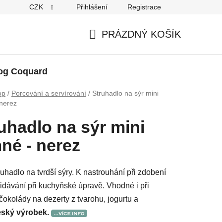
CZK
Přihlášení
Registrace
PRÁZDNÝ KOŠÍK
NÁKUPNÍ
KOŠÍK
og Coquard
op
/
Porcování a servírování
/
Struhadlo na sýr mini
 nerez
uhadlo na sýr mini
né - nerez
uhadlo na tvrdší sýry. K nastrouhání při zdobení
idávání při kuchyňské úpravě. Vhodné i při
 čokolády na dezerty z tvarohu, jogurtu a
ský výrobek.