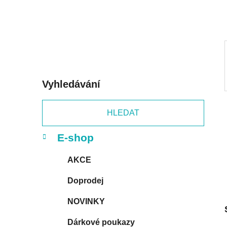
p
a
n
e
l
Vyhledávání
HLEDAT
K
Přeskočit
E-shop
a
kategorie
t
AKCE
e
g
Doprodej
o
r
NOVINKY
i
e
Dárkové poukazy