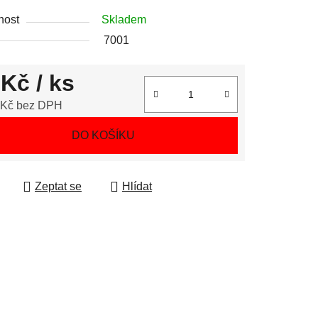
nost
Skladem
7001
 Kč
/ ks
 Kč bez DPH
 cena:
DO KOŠÍKU
Zeptat se
Hlídat