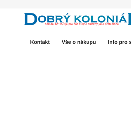
Přejít
na
obsah
Kontakt
Vše o nákupu
Info pro 
P
o
s
t
r
a
n
n
í