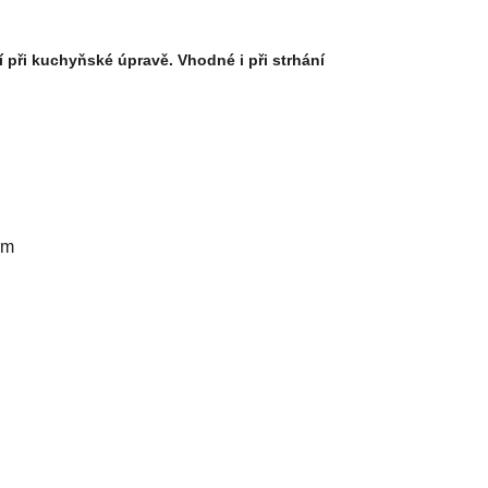
í při kuchyňské úpravě. Vhodné i při strhání
cm