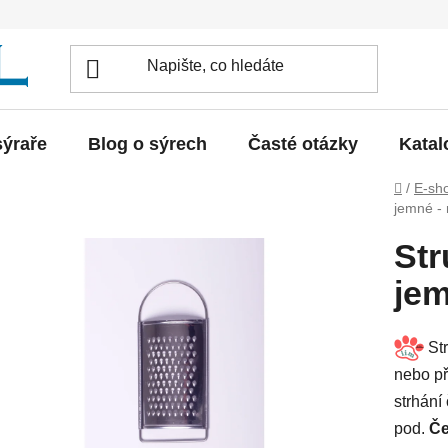
sýraře
Blog o sýrech
Časté otázky
Katal
Domů
/
E-sh
jemné -
Str
jem
Str
nebo př
strhání
pod.
Če