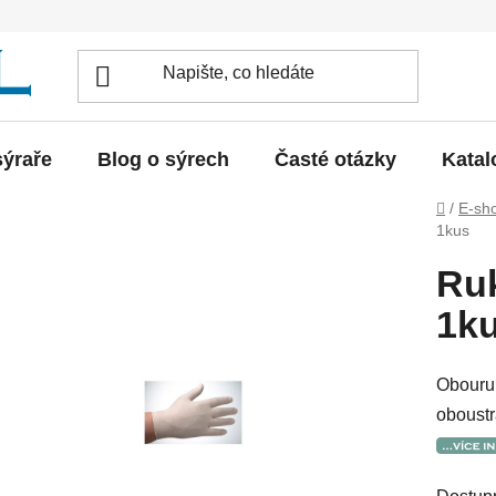
sýraře
Blog o sýrech
Časté otázky
Katal
Domů
/
E-sh
1kus
Ruk
1k
Obouruk
oboust