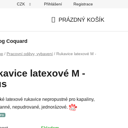
CZK
Přihlášení
Registrace
PRÁZDNÝ KOŠÍK
NÁKUPNÍ
KOŠÍK
og Coquard
op
/
Pracovní oděvy, vybavení
/
Rukavice latexové M -
avice latexové M -
us
é latexové rukavice nepropustné pro kapaliny,
ranné, nepudrované, jednorázové.