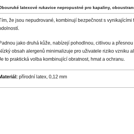
Obouruké latexové rukavice nepropustné pro kapaliny, oboustran
Tím, že jsou nepudrované, kombinují bezpečnost s vynikajícími 
odolností.
Padnou jako druhá kůže, nabízejí pohodlnou, citlivou a přesnou
Nízký obsah alergenů minimalizuje pro uživatele riziko vzniku al
Je to praktická volba kombinující obratnost, hmat a ochranu.
Materiál:
přírodní latex, 0,12 mm