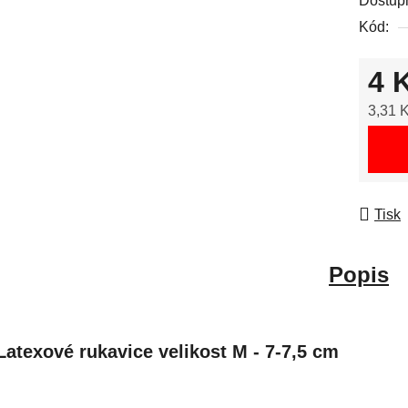
Dostup
Kód:
4 
3,31 
Měrná
Tisk
Popis
Latexové rukavice velikost M - 7-7,5 cm