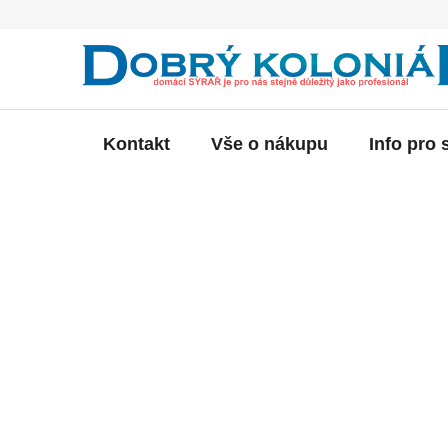
Přejít
na
obsah
Kontakt
Vše o nákupu
Info pro 
P
o
s
t
r
a
n
n
í