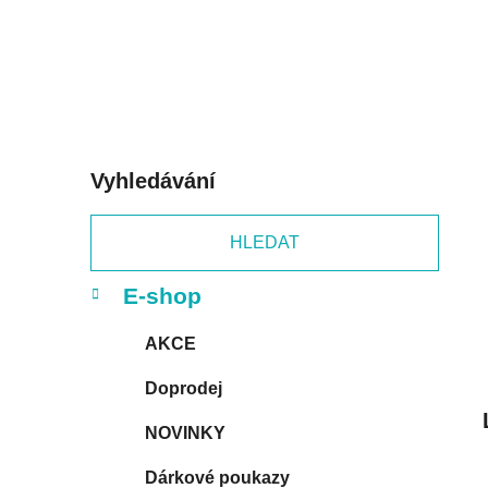
p
a
n
e
l
Vyhledávání
HLEDAT
K
Přeskočit
E-shop
a
kategorie
t
AKCE
e
g
Doprodej
o
r
NOVINKY
i
e
Dárkové poukazy