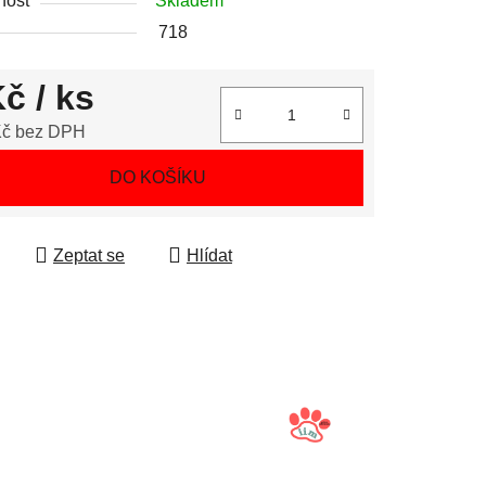
nost
Skladem
718
Kč
/ ks
Kč bez DPH
 cena:
DO KOŠÍKU
Zeptat se
Hlídat