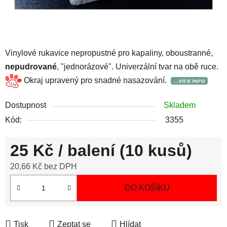
Vinylové rukavice nepropustné pro kapaliny, oboustranné,
nepudrované
, "jednorázové". Univerzální tvar na obě ruce.
Okraj upravený pro snadné nasazování.
Dostupnost
Skladem
Kód:
3355
25 Kč
/ balení (10 kusů)
20,66 Kč bez DPH
Měrná cena:
DO KOŠÍKU
Tisk
Zeptat se
Hlídat