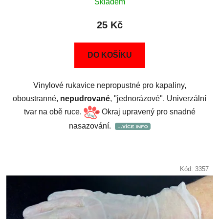
Skladem
25 Kč
DO KOŠÍKU
Vinylové rukavice nepropustné pro kapaliny,
oboustranné,
nepudrované
, "jednorázové". Univerzální
tvar na obě ruce.
Okraj upravený pro snadné
nasazování.
Kód:
3357