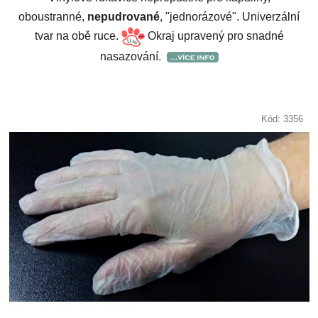
oboustranné,
nepudrované
, "jednorázové". Univerzální
tvar na obě ruce.
Okraj upravený pro snadné
nasazování.
Kód:
3356