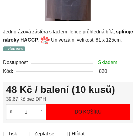
Jednorázová zástěra s laclem, lehce průhledná bílá,
splňuje
nároky HACCP
.
Univerzální velikost, 81 x 125cm.
Dostupnost
Skladem
Kód:
820
48 Kč
/ balení (10 kusů)
39,67 Kč bez DPH
Měrná cena:
DO KOŠÍKU
Tisk
Zeptat se
Hlídat