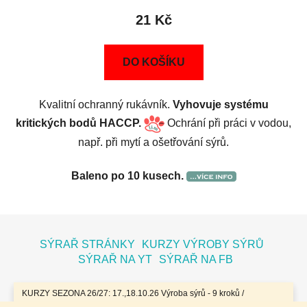
21 Kč
DO KOŠÍKU
Kvalitní ochranný rukávník.
Vyhovuje systému
kritických bodů HACCP.
Ochrání při práci v vodou,
např. při mytí a ošetřování sýrů.
Baleno po 10 kusech.
Z
á
SÝRAŘ STRÁNKY
KURZY VÝROBY SÝRŮ
p
SÝRAŘ NA YT
SÝRAŘ NA FB
a
t
KURZY SEZONA 26/27: 17.,18.10.26 Výroba sýrů - 9 kroků /
7.11.26 Bochníky - tvrdé zrající sýry / 8.11.26 Jogurty, Zákysy, Kefír