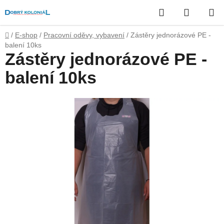
Přejít
Hledat
NÁKUP
na
obsah
KOŠÍK
Domů
/
E-shop
/
Pracovní oděvy, vybavení
/
Zástěry jednorázové PE -
balení 10ks
Zástěry jednorázové PE -
balení 10ks