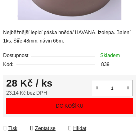
Nejběžnější lepicí páska hnědá/ HAVANA. Izolepa. Balení
1ks. Šíře 48mm, návin 66m.
Dostupnost
Skladem
Kód:
839
28 Kč
/ ks
23,14 Kč bez DPH
Měrná cena:
DO KOŠÍKU
Tisk
Zeptat se
Hlídat