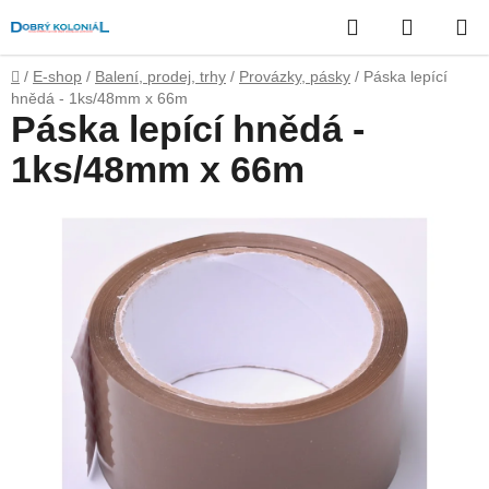
Přejít
Hledat
NÁKUP
na
obsah
KOŠÍK
Domů
/
E-shop
/
Balení, prodej, trhy
/
Provázky, pásky
/
Páska lepící
hnědá - 1ks/48mm x 66m
Páska lepící hnědá -
1ks/48mm x 66m