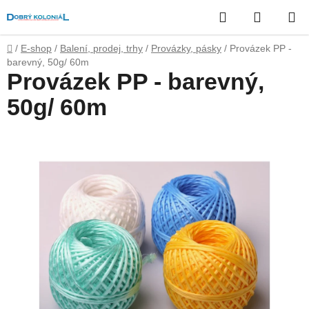
Přejít
Hledat
NÁKUP
na
obsah
KOŠÍK
Domů
/
E-shop
/
Balení, prodej, trhy
/
Provázky, pásky
/
Provázek PP -
barevný, 50g/ 60m
Provázek PP - barevný,
50g/ 60m