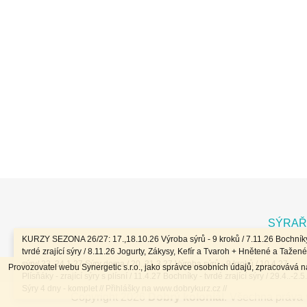
Z
á
SÝRAŘ
p
KURZY SEZONA 26/27: 17.,18.10.26 Výroba sýrů - 9 kroků / 7.11.26 Bochníky
a
tvrdé zrající sýry / 8.11.26 Jogurty, Zákysy, Kefír a Tvaroh + Hnětené a Tažené
sýry/ 23.,24.1.27 Sýry doma / 20.,21.3.27 Výroba sýrů - 9 kroků / 10.4.27
Provozovatel webu Synergetic s.r.o., jako správce osobních údajů, zpracovává 
t
Plísňáky - zrající sýry s plísní / 11.4.27 Bochníky - tvrdé zrající sýry / 29.4..-2.5
í
Sýry 4 dny - komplet // Přihlášky na www.dobrykurz.cz //
Copyright 2026
Dobrý koloniál
. Všechna práva