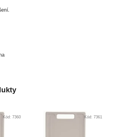
šení.
ena
ukty
Kód:
7360
Kód:
7361