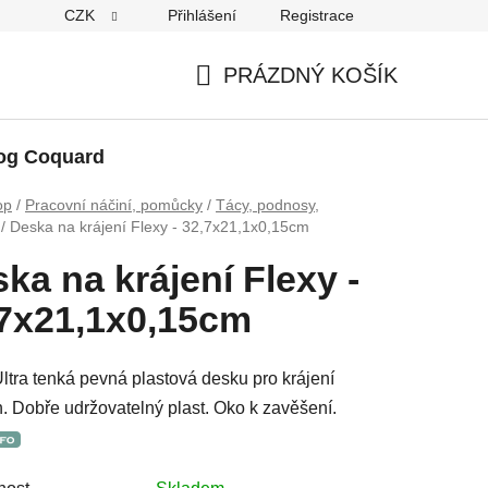
CZK
Přihlášení
Registrace
PRÁZDNÝ KOŠÍK
NÁKUPNÍ
KOŠÍK
og Coquard
op
/
Pracovní náčiní, pomůcky
/
Tácy, podnosy,
/
Deska na krájení Flexy - 32,7x21,1x0,15cm
ka na krájení Flexy -
7x21,1x0,15cm
tra tenká pevná plastová desku pro krájení
n. Dobře udržovatelný plast. Oko k zavěšení.