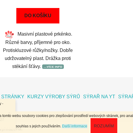
DO KOŠÍKU
Masivní plastové prkénko.
Různé barvy, příjemné pro oko.
Protiskluzové růžky/nožky. Dobře
udržovatelný plast. Drážka proti
stékání šťávy.
 STRÁNKY
KURZY VÝROBY SÝRŮ
SÝRAŘ NA YT
SÝRAŘ
 -
na tomto webu soubory cookies pro zlepšování prostředí webových stránek, pro anal
.27
ROZUMÍM
souhlas s jejich používáním.
Další informace
 vyhrazena.