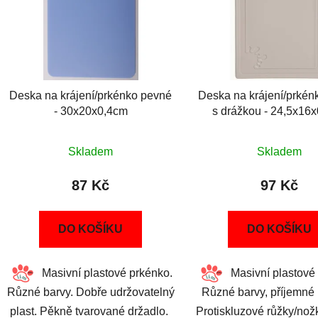
Deska na krájení/prkénko pevné
Deska na krájení/prkén
- 30x20x0,4cm
s drážkou - 24,5x16
Skladem
Skladem
87 Kč
97 Kč
DO KOŠÍKU
DO KOŠÍKU
Masivní plastové prkénko.
Masivní plastové 
Různé barvy. Dobře udržovatelný
Různé barvy, příjemné 
plast. Pěkně tvarované držadlo.
Protiskluzové růžky/nož