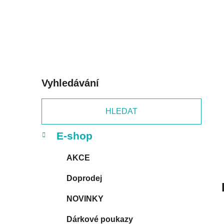
p
a
n
e
l
Vyhledávání
HLEDAT
K
Přeskočit
E-shop
a
kategorie
t
AKCE
e
g
Doprodej
o
r
NOVINKY
i
e
Dárkové poukazy