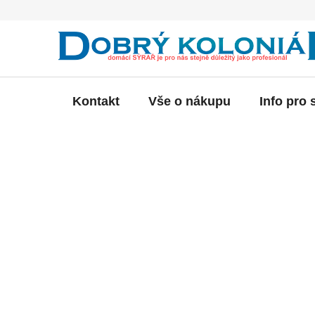
Přejít
na
obsah
Kontakt
Vše o nákupu
Info pro 
P
o
s
t
r
a
n
n
í