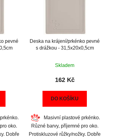
ko pevné
Deska na krájení/prkénko pevné
x0,5cm
s drážkou - 31,5x20x0,5cm
Skladem
162 Kč
DO KOŠÍKU
prkénko.
Masivní plastové prkénko.
pro oko.
Různé barvy, příjemné pro oko.
ky. Dobře
Protiskluzové růžky/nožky. Dobře