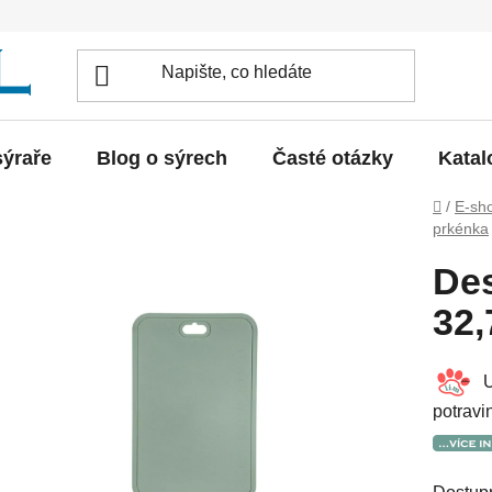
sýraře
Blog o sýrech
Časté otázky
Katal
Domů
/
E-sh
prkénka
Des
32,
Ul
potravi