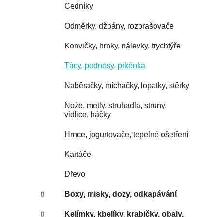
Cedníky
Odměrky, džbány, rozprašovače
Konvičky, hrnky, nálevky, trychtýře
Tácy, podnosy, prkénka
Naběračky, míchačky, lopatky, stěrky
Nože, metly, struhadla, struny,
vidlice, háčky
Hrnce, jogurtovače, tepelné ošetření
Kartáče
Dřevo
Boxy, misky, dozy, odkapávání
Kelímky, kbelíky, krabičky, obaly,