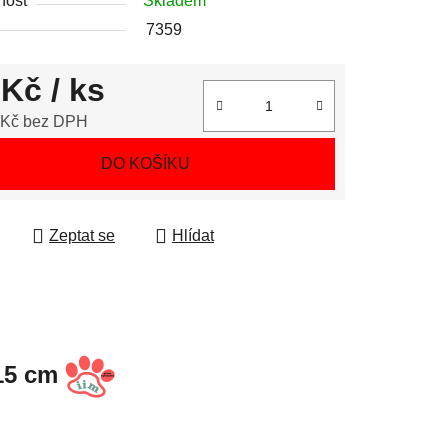
nost
Skladem
7359
 Kč
/ ks
 Kč bez DPH
 cena:
DO KOŠÍKU
Zeptat se
Hlídat
,15 cm