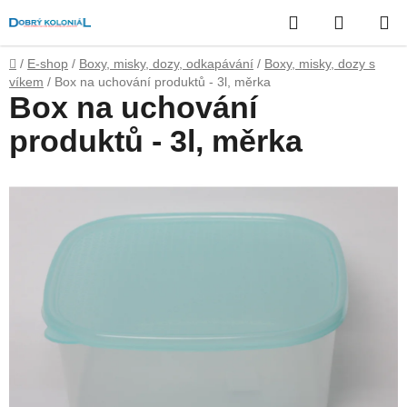
Přejít
Hledat
NÁKUP
na
obsah
KOŠÍK
Domů
/
E-shop
/
Boxy, misky, dozy, odkapávání
/
Boxy, misky, dozy s
víkem
/
Box na uchování produktů - 3l, měrka
Box na uchování
produktů - 3l, měrka