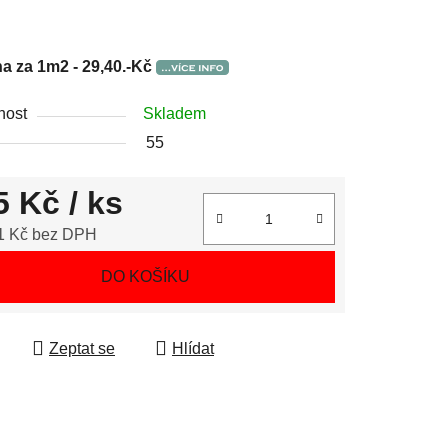
a za 1m2 - 29,40.-Kč
nost
Skladem
55
5 Kč
/ ks
1 Kč bez DPH
 cena:
DO KOŠÍKU
Zeptat se
Hlídat