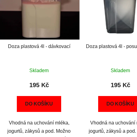
Doza plastová 4l - dávkovací
Doza plastová 4l - pos
Skladem
Skladem
195 Kč
195 Kč
DO KOŠÍKU
DO KOŠÍKU
Vhodná na uchování mléka,
Vhodná na uchování 
jogurtů, zákysů a pod. Možno
jogurtů, zákysů a pod