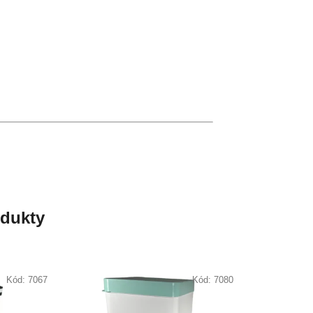
odukty
Kód:
7067
Kód:
7080