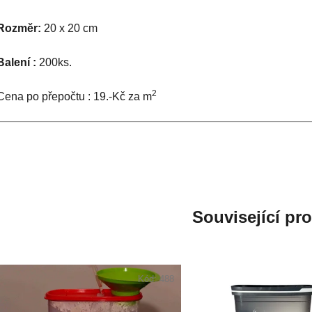
Rozměr:
20 x 20 cm
Balení :
200ks.
2
Cena po přepočtu : 19.-Kč za m
Související pr
Kód:
488