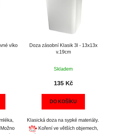
uvné víko
Doza zásobní Klasik 3l - 13x13x
v.19cm
Skladem
135 Kč
DO KOŠÍKU
mléka,
Klasická doza na sypké materiály.
. Možno
Koření ve větších objemech,