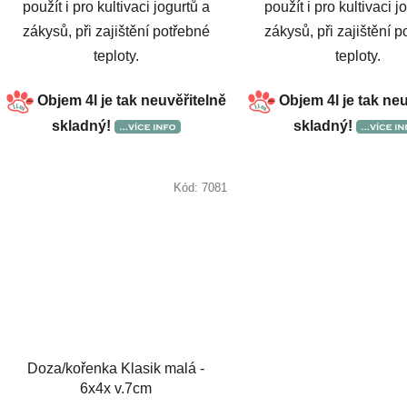
použít i pro kultivaci jogurtů a
použít i pro kultivaci j
zákysů, při zajištění potřebné
zákysů, při zajištění 
teploty.
teploty.
Objem 4l je tak neuvěřitelně
Objem 4l je tak ne
skladný!
skladný!
Kód:
7081
Doza/kořenka Klasik malá -
6x4x v.7cm