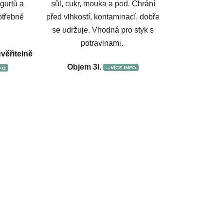
ogurtů a
sůl, cukr, mouka a pod. Chrání
potřebné
před vlhkostí, kontaminací, dobře
se udržuje. Vhodná pro styk s
potravinami.
uvěřitelně
Objem 3l.