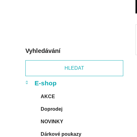
p
a
n
e
l
Vyhledávání
HLEDAT
K
Přeskočit
E-shop
a
kategorie
t
AKCE
e
g
Doprodej
o
r
NOVINKY
i
e
Dárkové poukazy