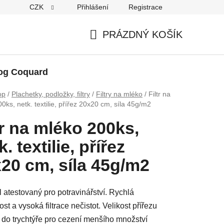
CZK
Přihlášení
Registrace
PRÁZDNÝ KOŠÍK
NÁKUPNÍ
KOŠÍK
og Coquard
op
/
Plachetky, podložky, filtry
/
Filtry na mléko
/
Filtr na
0ks, netk. textilie, přířez 20x20 cm, síla 45g/m2
tr na mléko 200ks,
k. textilie, přířez
20 cm, síla 45g/m2
l atestovaný pro potravinářství. Rychlá
st a vysoká filtrace nečistot. Velikost přířezu
do trychtýře pro cezení menšího množství