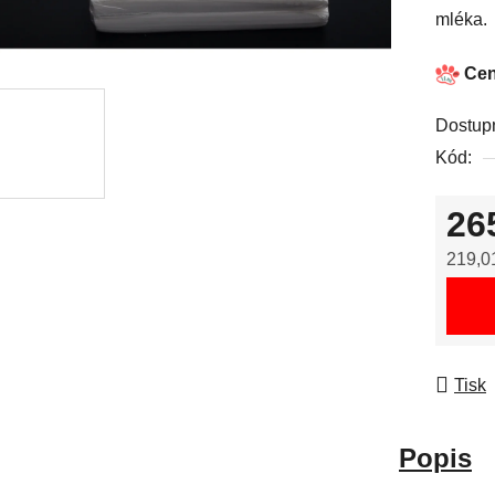
mléka.
Cen
Dostup
Kód:
26
219,0
Měrná
Tisk
Popis