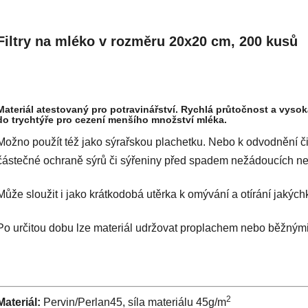
Filtry na mléko v rozměru 20x20 cm, 200 kus
Materiál atestovaný pro potravinářství. Rychlá průtočnost a vysoká
do trychtýře pro cezení menšího množství mléka.
Možno použít též jako sýrařskou plachetku. Nebo k odvodnění či 
částečné ochraně sýrů či sýřeniny před spadem nežádoucích ne
Může sloužit i jako krátkodobá utěrka k omývání a otírání jakýc
Po určitou dobu lze materiál udržovat proplachem nebo běžnými 
2
Materiál:
Pervin/Perlan45, síla materiálu 45g/m