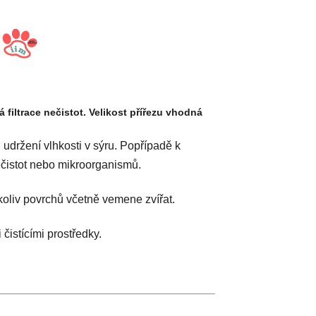
ů
 filtrace nečistot. Velikost přířezu vhodná
udržení vlhkosti v sýru. Popřípadě k
čistot nebo mikroorganismů.
hkoliv povrchů včetně vemene zvířat.
čistícími prostředky.