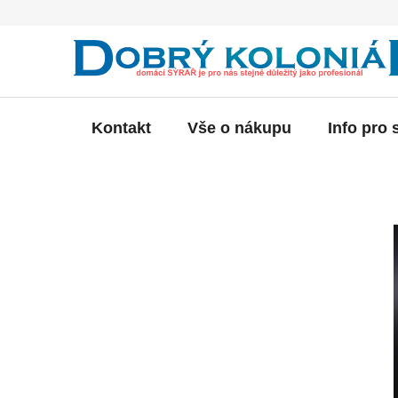
Přejít
na
obsah
Kontakt
Vše o nákupu
Info pro 
P
o
s
t
r
a
n
n
í