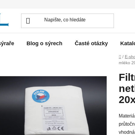
sýraře
Blog o sýrech
Časté otázky
Katal
Domů
/
E-sh
mléko 20
Fil
net
20x
Materiá
průtočno
vhodná 