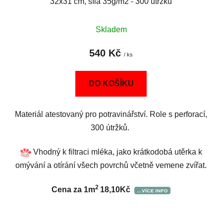
32x31 cm, síla 35g/m2 - 300 útržků
Skladem
540 Kč
/ ks
DO KOŠÍKU
Materiál atestovaný pro potravinářství. Role s perforací,
300 útržků.
Vhodný k filtraci mléka, jako krátkodobá utěrka k
omývání a otírání všech povrchů včetně vemene zvířat.
2
Cena za 1m
18,10Kč