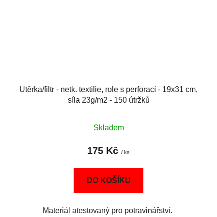
Utěrka/filtr - netk. textilie, role s perforací - 19x31 cm,
síla 23g/m2 - 150 útržků
Skladem
175 Kč
/ ks
DO KOŠÍKU
Materiál atestovaný pro potravinářství.