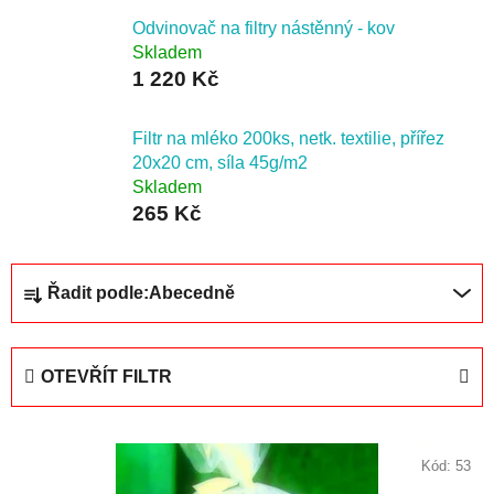
Odvinovač na filtry nástěnný - kov
Skladem
1 220 Kč
Filtr na mléko 200ks, netk. textilie, přířez
20x20 cm, síla 45g/m2
Skladem
265 Kč
Ř
Řadit podle:
Abecedně
a
z
e
OTEVŘÍT FILTR
n
í
V
p
ý
Kód:
53
r