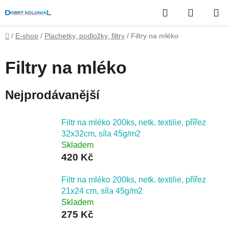
Přejít
Hledat
NÁKUP
na
obsah
KOŠÍK
Domů
/
E-shop
/
Plachetky, podložky, filtry
/
Filtry na mléko
Filtry na mléko
Nejprodávanější
Filtr na mléko 200ks, netk. textilie, přířez
32x32cm, síla 45g/m2
Skladem
420 Kč
Filtr na mléko 200ks, netk. textilie, přířez
21x24 cm, síla 45g/m2
Skladem
275 Kč