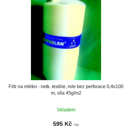
p
o
i
d
s
u
p
k
r
t
o
ů
d
u
k
t
ů
Filtr na mléko - netk. textilie, role bez perforace 0,4x100
m, síla 45g/m2
Skladem
595 Kč
/ ks