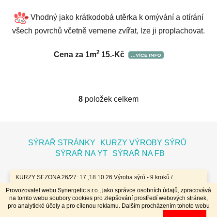
Vhodný jako krátkodobá utěrka k omývání a otírání
všech povrchů včetně vemene zvířat, lze ji proplachovat.
2
Cena za 1m
15.-Kč
8
položek celkem
O
v
l
Z
á
á
SÝRAŘ STRÁNKY
KURZY VÝROBY SÝRŮ
d
p
SÝRAŘ NA YT
SÝRAŘ NA FB
a
a
c
t
í
KURZY SEZONA 26/27: 17.,18.10.26 Výroba sýrů - 9 kroků /
7.11.26 Bochníky - tvrdé zrající sýry / 8.11.26 Jogurty, Zákysy, Kefír
í
p
Provozovatel webu Synergetic s.r.o., jako správce osobních údajů, zpracovává
a Tvaroh + Hnětené a Tažené sýry/ 23.,24.1.27 Sýry doma /
r
na tomto webu soubory cookies pro zlepšování prostředí webových stránek,
20.,21.3.27 Výroba sýrů - 9 kroků / 10.4.27 Plísňáky - zrající sýry s
Vytvořil Shoptet
pro analytické účely a pro cílenou reklamu. Dalším procházením tohoto webu
v
plísní / 11.4.27 Bochníky - tvrdé zrající sýry / 29.4..-2.5.27 Sýry 4
Copyright 2026
Dobrý koloniál
. Všechna práva