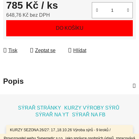
785 Kč
/ ks
648,76 Kč bez DPH
Měrná cena:
DO KOŠÍKU
Tisk
Zeptat se
Hlídat
Popis
Z
á
SÝRAŘ STRÁNKY
KURZY VÝROBY SÝRŮ
p
SÝRAŘ NA YT
SÝRAŘ NA FB
a
t
KURZY SEZONA 26/27: 17.,18.10.26 Výroba sýrů - 9 kroků /
7.11.26 Bochníky - tvrdé zrající sýry / 8.11.26 Jogurty, Zákysy, Kefír
í
Provozovatel webu Synergetic s.r.o., jako správce osobních údajů, zpracovává