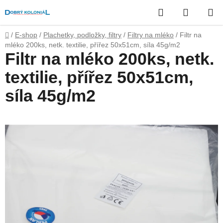
Přejít
Hledat
NÁKUP
na
obsah
KOŠÍK
Domů
/
E-shop
/
Plachetky, podložky, filtry
/
Filtry na mléko
/
Filtr na
mléko 200ks, netk. textilie, přířez 50x51cm, síla 45g/m2
Filtr na mléko 200ks, netk.
textilie, přířez 50x51cm,
síla 45g/m2